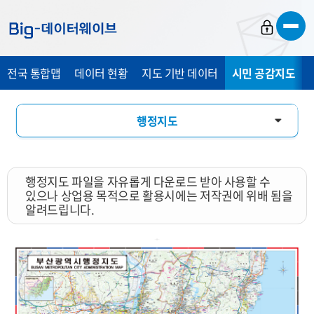
바
바
바
로
로
로
가
가
가
전국 통합맵
데이터 현황
지도 기반 데이터
시민 공감지도
기
기
기
행정지도
통계 총 조사 시각화 지도
행정지도 파일을 자유롭게 다운로드 받아 사용할 수
지도 활용 서비스
있으나 상업용 목적으로 활용시에는 저작권에 위배 됨을
알려드립니다.