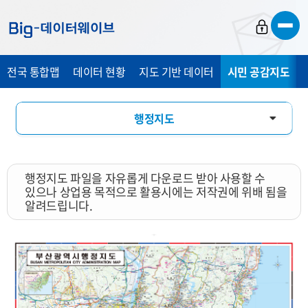
바
바
바
로
로
로
가
가
가
전국 통합맵
데이터 현황
지도 기반 데이터
시민 공감지도
기
기
기
행정지도
통계 총 조사 시각화 지도
행정지도 파일을 자유롭게 다운로드 받아 사용할 수
지도 활용 서비스
있으나 상업용 목적으로 활용시에는 저작권에 위배 됨을
알려드립니다.