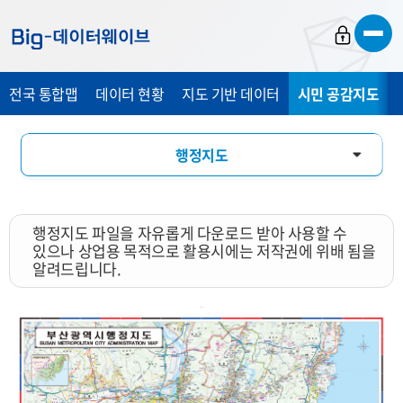
바
바
바
로
로
로
가
가
가
전국 통합맵
데이터 현황
지도 기반 데이터
시민 공감지도
기
기
기
행정지도
통계 총 조사 시각화 지도
행정지도 파일을 자유롭게 다운로드 받아 사용할 수
지도 활용 서비스
있으나 상업용 목적으로 활용시에는 저작권에 위배 됨을
알려드립니다.