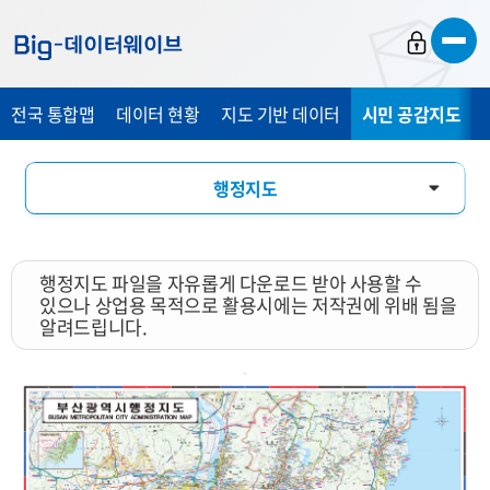
바
바
바
로
로
로
가
가
가
전국 통합맵
데이터 현황
지도 기반 데이터
시민 공감지도
기
기
기
행정지도
통계 총 조사 시각화 지도
행정지도 파일을 자유롭게 다운로드 받아 사용할 수
지도 활용 서비스
있으나 상업용 목적으로 활용시에는 저작권에 위배 됨을
알려드립니다.