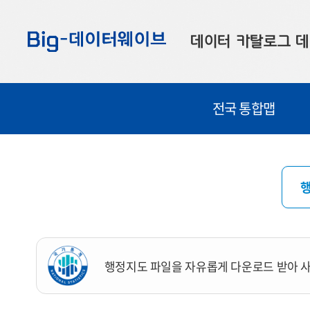
바
바
바
로
로
로
데이터 카탈로그
데
가
가
가
기
기
기
공공데이터
대
전국 통합맵
부산데이터
우
맞춤형 데이터
셀
연계 데이터
데이터 제공 신청
데이터 오류 신고
행정지도 파일을 자유롭게 다운로드 받아 사