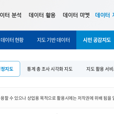
이터 분석
데이터 활용
데이터 마켓
데이터 
시 보드
상황판
데이터 구매
전국 통합맵
데이터 현황
지도 기반 데이터
시민 공감지도
수사례
시각화 서비스
맞춤형 의뢰
데이터 현황
프 분석
데이터 활용 서비스
데이터 공모전
지도 기반 
주소 좌표 변환
판매자 신청
시민 공감
행정지도
통계 총 조사 시각화 지도
지도 활용 서
프로파일링
참여 기업 홍보
소상공인36
마켓 이용 안내
용할 수 있으나 상업용 목적으로 활용시에는 저작권에 위배 됨을