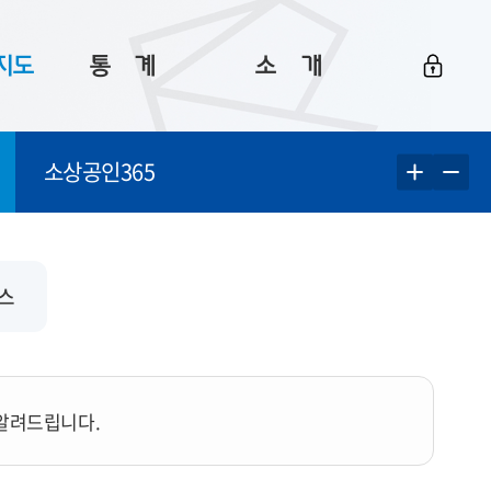
지도
통ㅤ계
소ㅤ개
부산 통계
플랫폼 소개
소상공인365
통계로 보는 부산
공지사항
데이터
통계 자료실
Big 월간뉴스
지도
통계 알림
이용 안내
비스
5
통계 관련 정보
이용 문의 및 개선 요청
 알려드립니다.