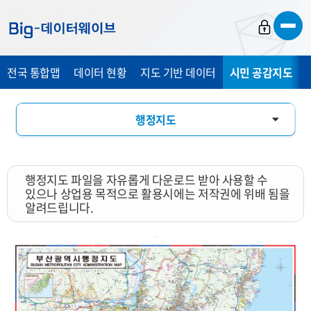
바
바
바
로
로
로
가
가
가
전국 통합맵
데이터 현황
지도 기반 데이터
시민 공감지도
기
기
기
행정지도
통계 총 조사 시각화 지도
행정지도 파일을 자유롭게 다운로드 받아 사용할 수
지도 활용 서비스
있으나 상업용 목적으로 활용시에는 저작권에 위배 됨을
알려드립니다.