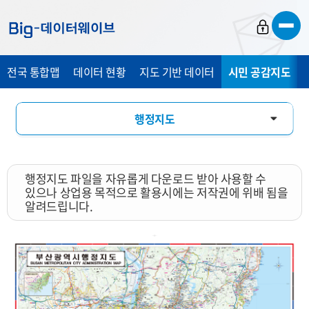
바
바
바
로
로
로
가
가
가
전국 통합맵
데이터 현황
지도 기반 데이터
시민 공감지도
기
기
기
행정지도
통계 총 조사 시각화 지도
행정지도 파일을 자유롭게 다운로드 받아 사용할 수
지도 활용 서비스
있으나 상업용 목적으로 활용시에는 저작권에 위배 됨을
알려드립니다.