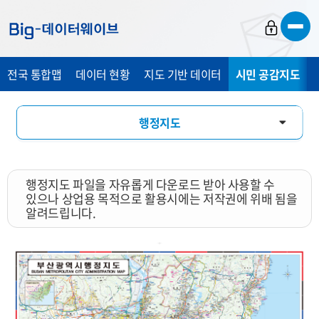
바
바
바
로
로
로
가
가
가
전국 통합맵
데이터 현황
지도 기반 데이터
시민 공감지도
기
기
기
행정지도
통계 총 조사 시각화 지도
행정지도 파일을 자유롭게 다운로드 받아 사용할 수
지도 활용 서비스
있으나 상업용 목적으로 활용시에는 저작권에 위배 됨을
알려드립니다.