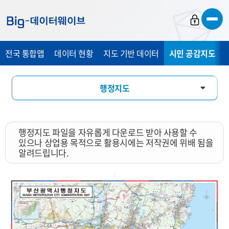
바
바
바
로
로
로
가
가
가
전국 통합맵
데이터 현황
지도 기반 데이터
시민 공감지도
기
기
기
행정지도
통계 총 조사 시각화 지도
행정지도 파일을 자유롭게 다운로드 받아 사용할 수
지도 활용 서비스
있으나 상업용 목적으로 활용시에는 저작권에 위배 됨을
알려드립니다.