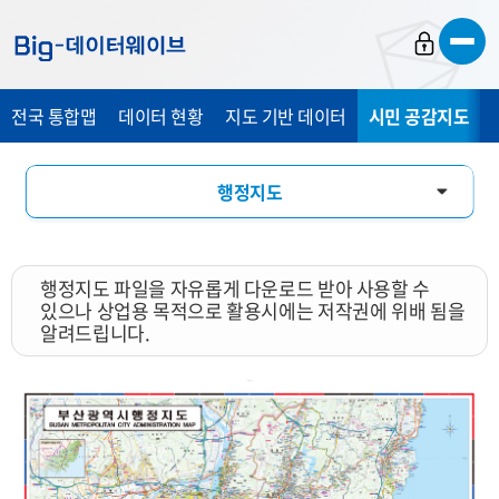
바
바
바
로
로
로
가
가
가
전국 통합맵
데이터 현황
지도 기반 데이터
시민 공감지도
기
기
기
행정지도
통계 총 조사 시각화 지도
행정지도 파일을 자유롭게 다운로드 받아 사용할 수
지도 활용 서비스
있으나 상업용 목적으로 활용시에는 저작권에 위배 됨을
알려드립니다.