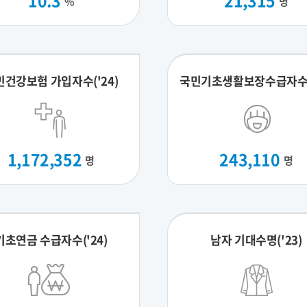
10.3
21,315
%
명
민건강보험 가입자수('24)
국민기초생활보장수급자수('
1,172,352
243,110
명
명
기초연금 수급자수('24)
남자 기대수명('23)