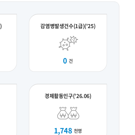
)
감염병발생건수(1급)('25)
0
건
경제활동인구('26.06)
1,748
천명