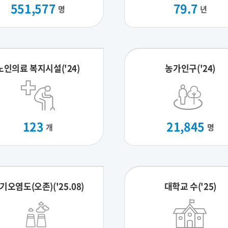
551,577
79.7
명
년
노인의료 복지시설('24)
농가인구('24)
123
21,845
개
명
기오염도(오존)('25.08)
대학교 수('25)