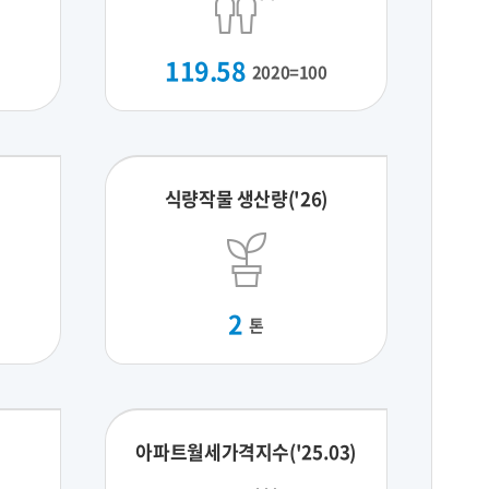
119.58
2020=100
식량작물 생산량('26)
2
톤
아파트월세가격지수('25.03)