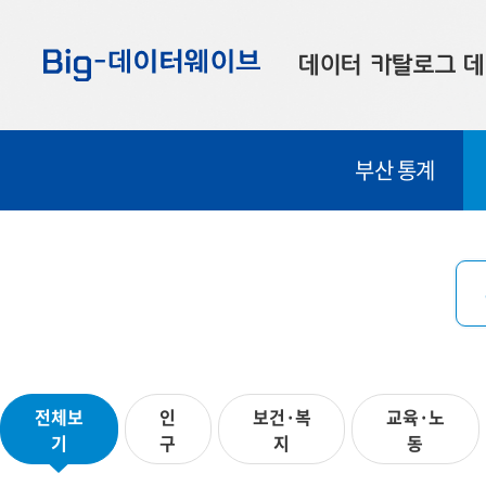
바
바
바
로
로
로
데이터 카탈로그
데
가
가
가
기
기
기
공공데이터
대
부산 통계
부산데이터
우
맞춤형 데이터
셀
연계 데이터
데이터 제공 신청
데이터 오류 신고
전체보
인
보건·복
교육·노
기
구
지
동