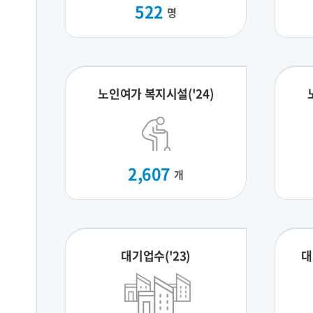
522
명
노인여가 복지시설('24)
2,607
개
대기업수('23)
대