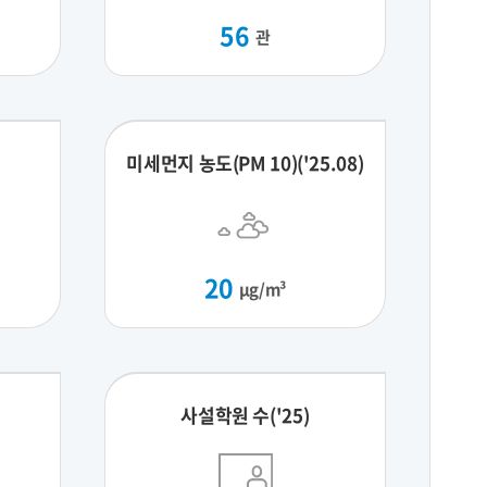
56
관
)
미세먼지 농도(PM 10)('25.08)
20
μg/m³
사설학원 수('25)