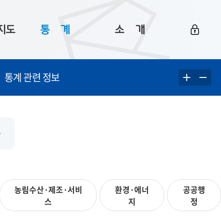
지도
통ㅤ계
소ㅤ개
부산 통계
플랫폼 소개
통계 관련 정보
통계로 보는 부산
공지사항
데이터
통계 자료실
Big 월간뉴스
지도
통계 알림
이용 안내
화
5
통계 관련 정보
이용 문의 및 개선 요청
농림수산·제조·서비
환경·에너
공공행
스
지
정