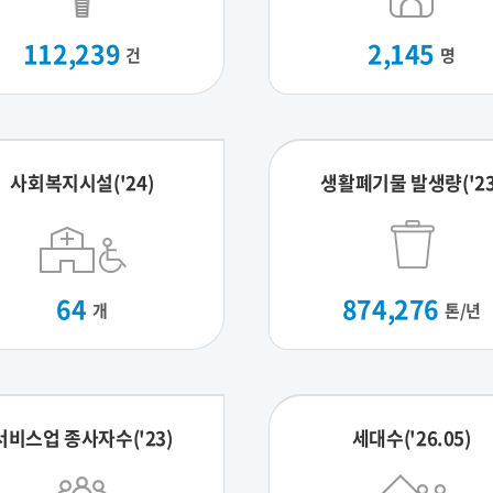
112,239
2,145
건
명
사회복지시설('24)
생활폐기물 발생량('23
64
874,276
개
톤/년
서비스업 종사자수('23)
세대수('26.05)