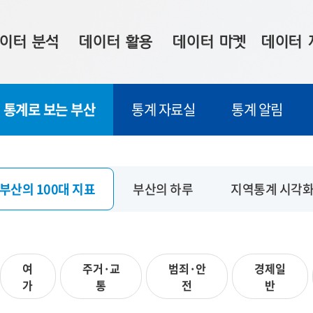
이터 분석
데이터 활용
데이터 마켓
데이터 
시 보드
상황판
데이터 구매
전국 통합맵
통계로 보는 부산
통계 자료실
통계 알림
수사례
시각화 서비스
맞춤형 의뢰
데이터 현황
프 분석
데이터 활용 서비스
데이터 공모전
지도 기반 
주소 좌표 변환
판매자 신청
시민 공감
부산의 100대 지표
부산의 하루
지역통계 시각
프로파일링
참여 기업 홍보
소상공인36
마켓 이용 안내
여
주거·교
범죄·안
경제일
가
통
전
반