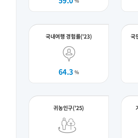
59.0
%
국내여행 경험률('23)
국
64.3
%
귀농인구('25)