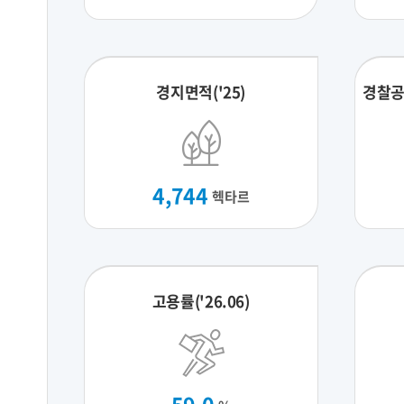
경지면적('25)
경찰공
4,744
헥타르
고용률('26.06)