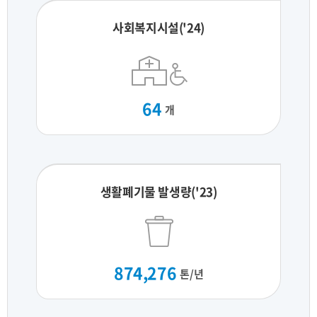
사회복지시설('24)
64
개
생활폐기물 발생량('23)
874,276
톤/년