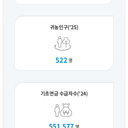
귀농인구('25)
522
명
기초연금 수급자수('24)
551,577
명