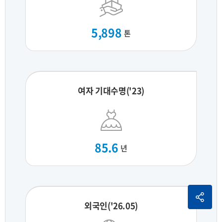
5,898
톤
여자 기대수명('23)
85.6
년
외국인('26.05)