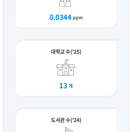
0.0344
ppm
대학교 수('25)
13
개
도서관 수('24)