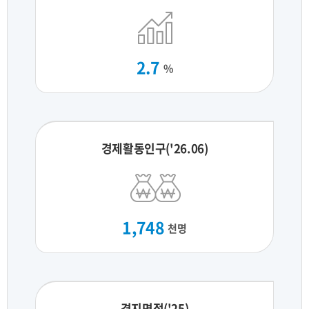
2.7
%
경제활동인구('26.06)
1,748
천명
경지면적('25)