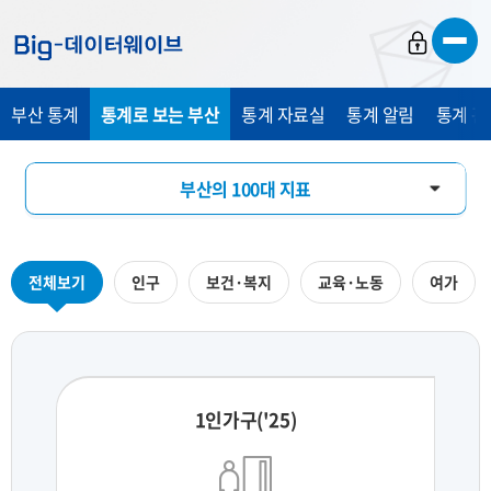
바
바
바
로
로
로
가
가
가
부산 통계
통계로 보는 부산
통계 자료실
통계 알림
통계 관
기
기
기
부산의 100대 지표
부산의 하루
전체보기
인구
보건·복지
교육·노동
여가
지역통계 시각화
1인가구('25)