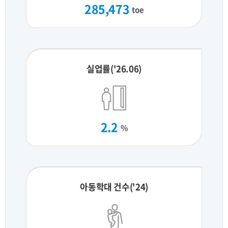
285,473
toe
실업률('26.06)
2.2
%
아동학대 건수('24)