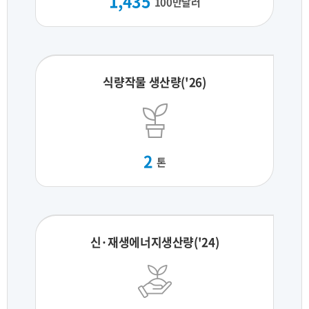
1,435
100만달러
식량작물 생산량('26)
2
톤
신·재생에너지생산량('24)