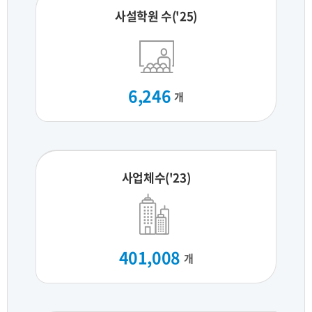
사설학원 수('25)
6,246
개
사업체수('23)
401,008
개