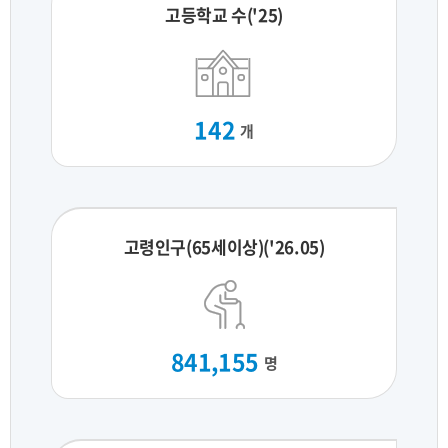
고등학교 수('25)
142
개
고령인구(65세이상)('26.05)
841,155
명