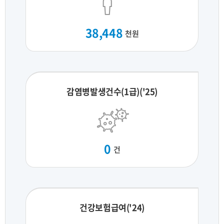
38,448
천원
감염병발생건수(1급)('25)
0
건
건강보험급여('24)