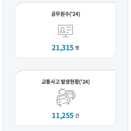
공무원수('24)
21,315
명
교통사고 발생현황('24)
11,255
건