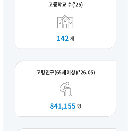
고등학교 수('25)
142
개
고령인구(65세이상)('26.05)
841,155
명