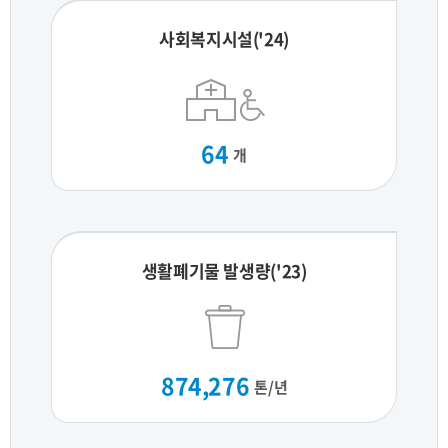
사회복지시설('24)
64
개
생활폐기물 발생량('23)
874,276
톤/년