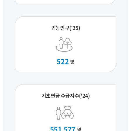
귀농인구('25)
522
명
기초연금 수급자수('24)
551,577
명