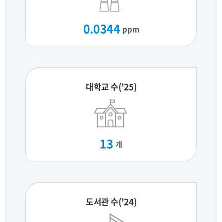
0.0344
ppm
대학교 수('25)
13
개
도서관 수('24)