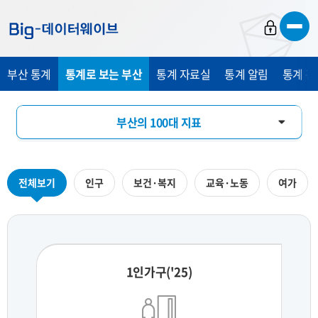
바
바
바
로
로
로
가
가
가
부산 통계
통계로 보는 부산
통계 자료실
통계 알림
통계 관
기
기
기
부산의 100대 지표
부산의 하루
전체보기
인구
보건·복지
교육·노동
여가
지역통계 시각화
1인가구('25)