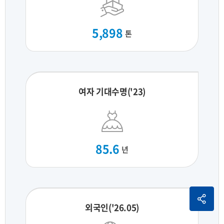
5,898
톤
여자 기대수명('23)
85.6
년
외국인('26.05)