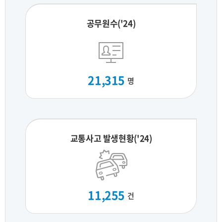
공무원수('24)
21,315
명
교통사고 발생현황('24)
11,255
건