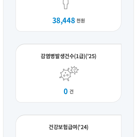
38,448
천원
감염병발생건수(1급)('25)
0
건
건강보험급여('24)