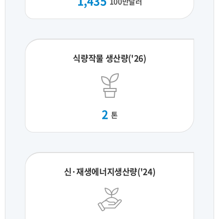
1,435
100만달러
식량작물 생산량('26)
2
톤
신·재생에너지생산량('24)