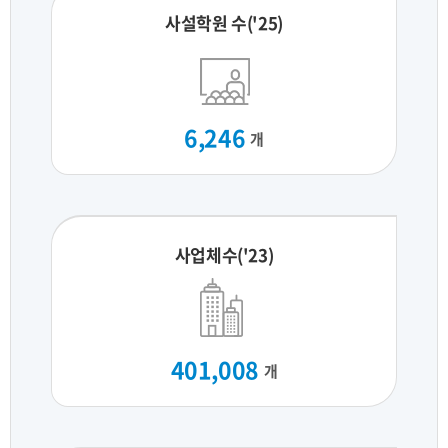
사설학원 수('25)
6,246
개
사업체수('23)
401,008
개