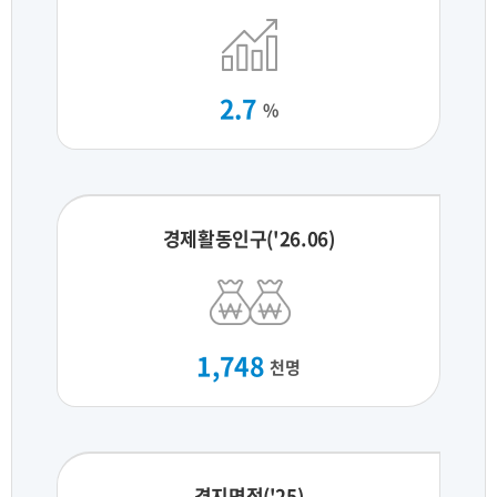
2.7
%
경제활동인구('26.06)
1,748
천명
경지면적('25)