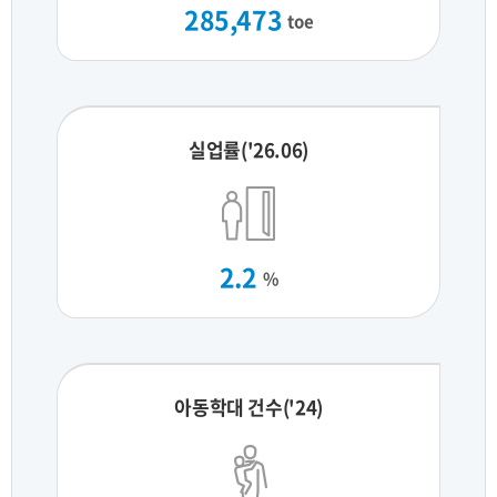
285,473
toe
실업률('26.06)
2.2
%
아동학대 건수('24)