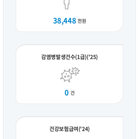
38,448
천원
감염병발생건수(1급)('25)
0
건
건강보험급여('24)