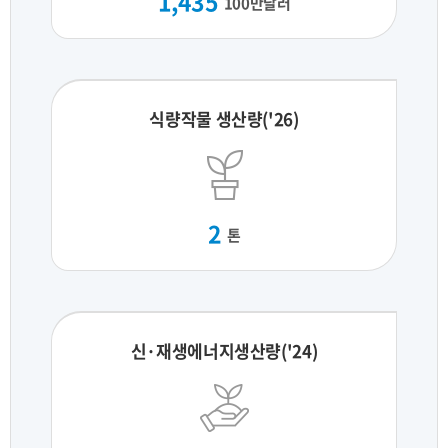
1,435
100만달러
식량작물 생산량('26)
2
톤
신·재생에너지생산량('24)