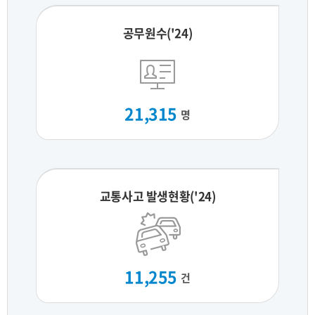
공무원수('24)
21,315
명
교통사고 발생현황('24)
11,255
건