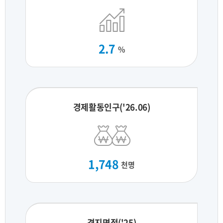
2.7
%
경제활동인구('26.06)
1,748
천명
경지면적('25)