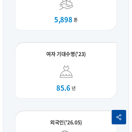
5,898
톤
여자 기대수명('23)
85.6
년
외국인('26.05)