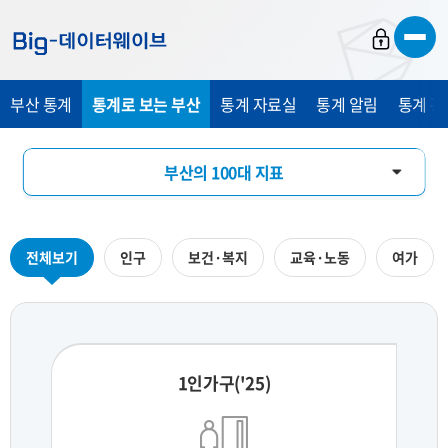
바
바
바
로
로
로
가
가
가
부산 통계
통계로 보는 부산
통계 자료실
통계 알림
통계 관
기
기
기
부산의 100대 지표
부산의 하루
전체보기
인구
보건·복지
교육·노동
여가
지역통계 시각화
1인가구('25)