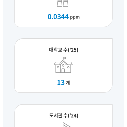
0.0344
ppm
대학교 수('25)
13
개
도서관 수('24)