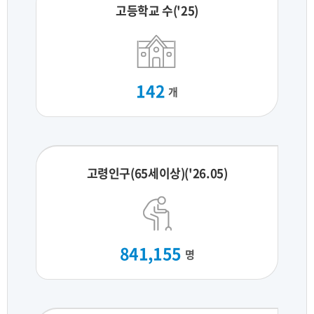
고등학교 수('25)
142
개
고령인구(65세이상)('26.05)
841,155
명