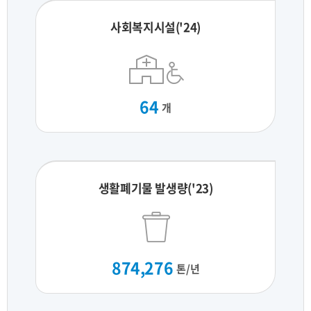
사회복지시설('24)
64
개
생활폐기물 발생량('23)
874,276
톤/년