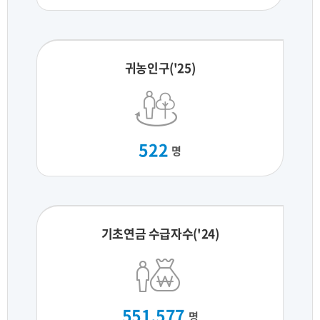
귀농인구('25)
522
명
기초연금 수급자수('24)
551,577
명