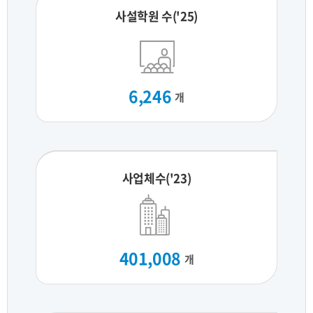
사설학원 수('25)
6,246
개
사업체수('23)
401,008
개