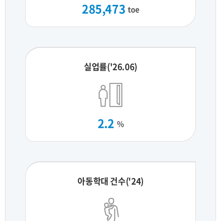
285,473
toe
실업률('26.06)
2.2
%
아동학대 건수('24)