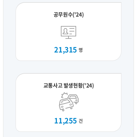
공무원수('24)
21,315
명
교통사고 발생현황('24)
11,255
건