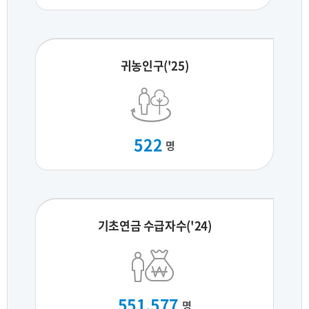
귀농인구('25)
522
명
기초연금 수급자수('24)
551,577
명