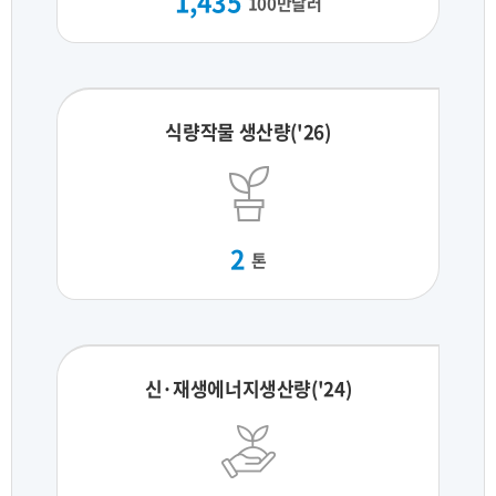
1,435
100만달러
식량작물 생산량('26)
2
톤
신·재생에너지생산량('24)