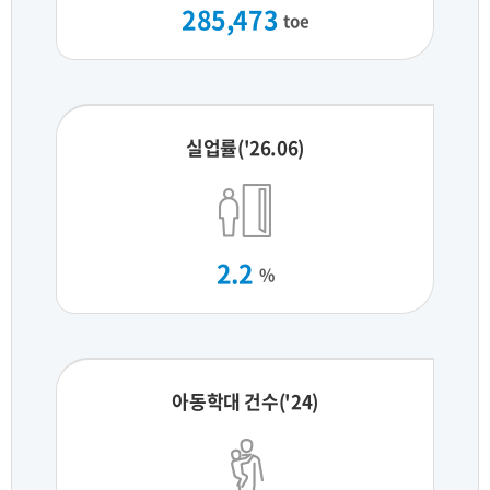
285,473
toe
실업률('26.06)
2.2
%
아동학대 건수('24)