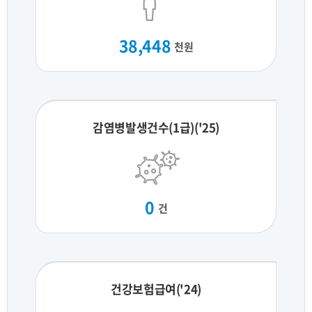
38,448
천원
감염병발생건수(1급)('25)
0
건
건강보험급여('24)