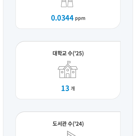
0.0344
ppm
대학교 수('25)
13
개
도서관 수('24)