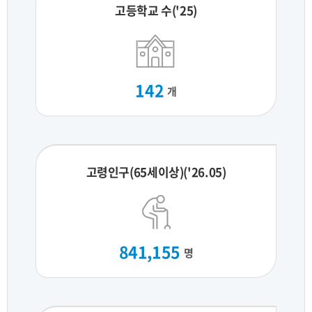
고등학교 수('25)
142
개
고령인구(65세이상)('26.05)
841,155
명