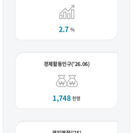
2.7
%
경제활동인구('26.06)
1,748
천명
경지면적('25)