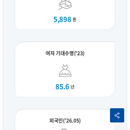
5,898
톤
여자 기대수명('23)
85.6
년
외국인('26.05)