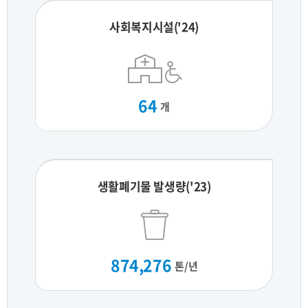
사회복지시설('24)
64
개
생활폐기물 발생량('23)
874,276
톤/년