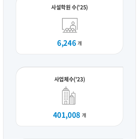
사설학원 수('25)
6,246
개
사업체수('23)
401,008
개