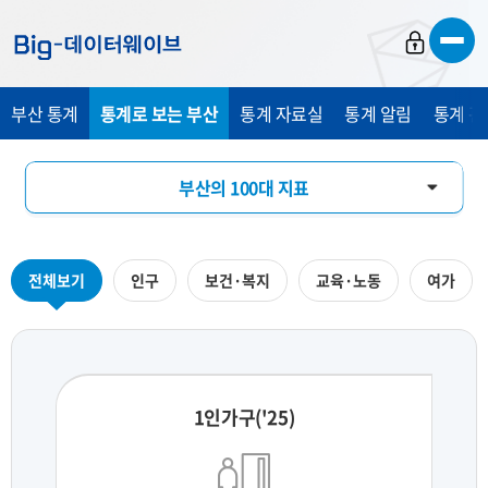
바
바
바
로
로
로
가
가
가
부산 통계
통계로 보는 부산
통계 자료실
통계 알림
통계 관
기
기
기
부산의 100대 지표
부산의 하루
전체보기
인구
보건·복지
교육·노동
여가
지역통계 시각화
1인가구('25)