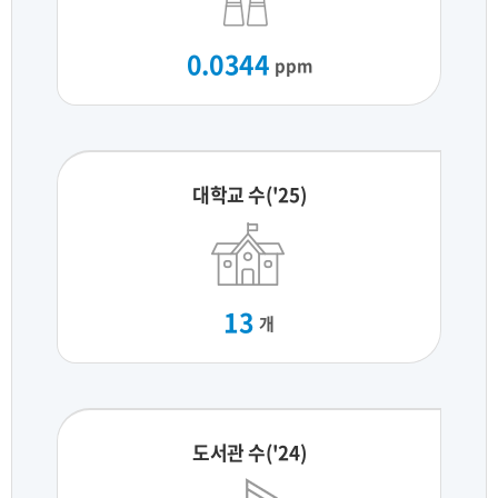
0.0344
ppm
대학교 수('25)
13
개
도서관 수('24)