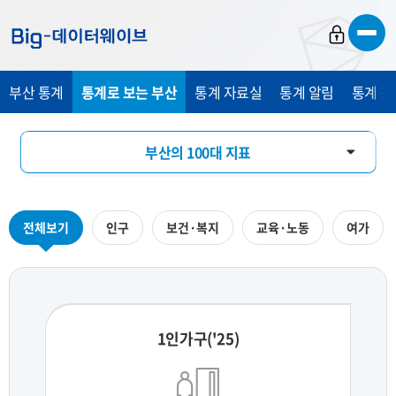
바
바
바
로
로
로
가
가
가
부산 통계
통계로 보는 부산
통계 자료실
통계 알림
통계 관
기
기
기
부산의 100대 지표
부산의 하루
전체보기
인구
보건·복지
교육·노동
여가
지역통계 시각화
1인가구('25)