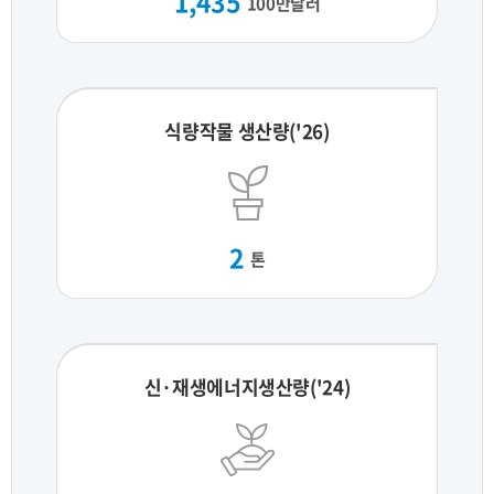
1,435
100만달러
식량작물 생산량('26)
2
톤
신·재생에너지생산량('24)