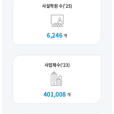
사설학원 수('25)
6,246
개
사업체수('23)
401,008
개