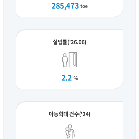
285,473
toe
실업률('26.06)
2.2
%
아동학대 건수('24)