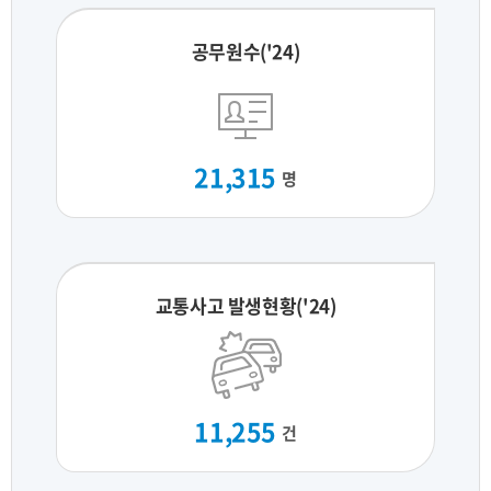
공무원수('24)
21,315
명
교통사고 발생현황('24)
11,255
건