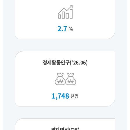
2.7
%
경제활동인구('26.06)
1,748
천명
경지면적('25)