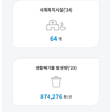
사회복지시설('24)
64
개
생활폐기물 발생량('23)
874,276
톤/년