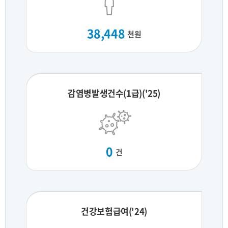
38,448
천원
감염병발생건수(1급)('25)
0
건
건강보험급여('24)