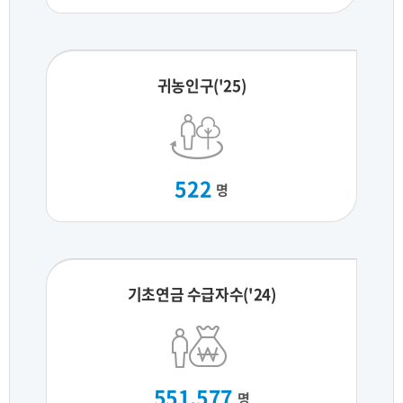
귀농인구('25)
522
명
기초연금 수급자수('24)
551,577
명