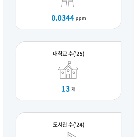
0.0344
ppm
대학교 수('25)
13
개
도서관 수('24)