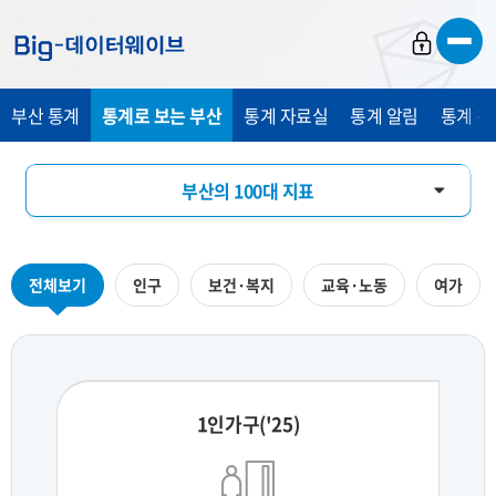
바
바
바
로
로
로
가
가
가
부산 통계
통계로 보는 부산
통계 자료실
통계 알림
통계 관
기
기
기
부산의 100대 지표
부산의 하루
전체보기
인구
보건·복지
교육·노동
여가
지역통계 시각화
1인가구('25)