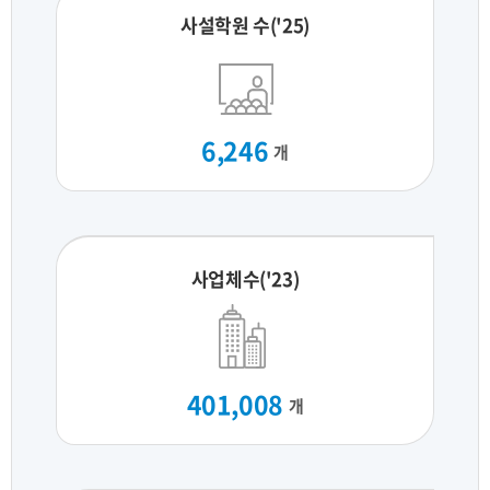
사설학원 수('25)
6,246
개
사업체수('23)
401,008
개