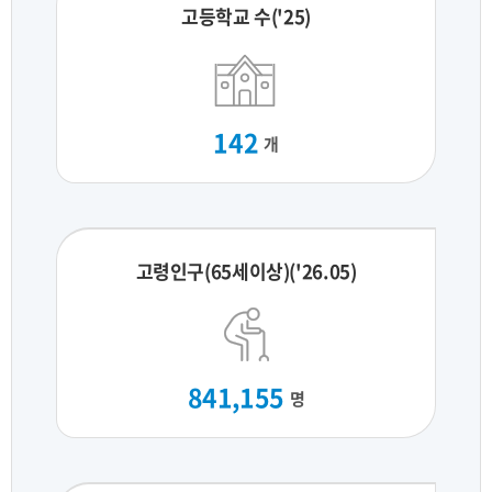
고등학교 수('25)
142
개
고령인구(65세이상)('26.05)
841,155
명