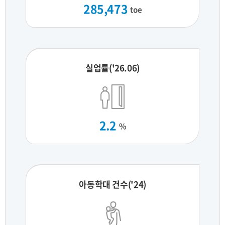
285,473
toe
실업률('26.06)
2.2
%
아동학대 건수('24)