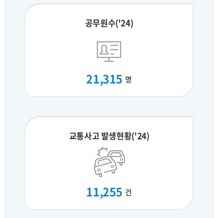
공무원수('24)
21,315
명
교통사고 발생현황('24)
11,255
건