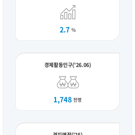
2.7
%
경제활동인구('26.06)
1,748
천명
경지면적('25)