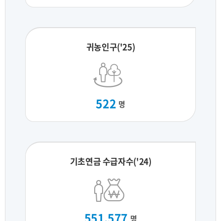
귀농인구('25)
522
명
기초연금 수급자수('24)
551,577
명