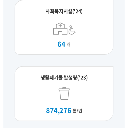
사회복지시설('24)
64
개
생활폐기물 발생량('23)
874,276
톤/년