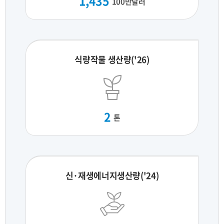
1,435
100만달러
식량작물 생산량('26)
2
톤
신·재생에너지생산량('24)