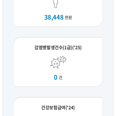
38,448
천원
감염병발생건수(1급)('25)
0
건
건강보험급여('24)