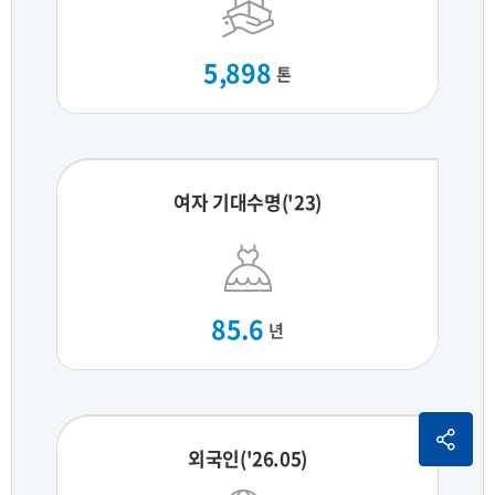
5,898
톤
여자 기대수명('23)
85.6
년
외국인('26.05)