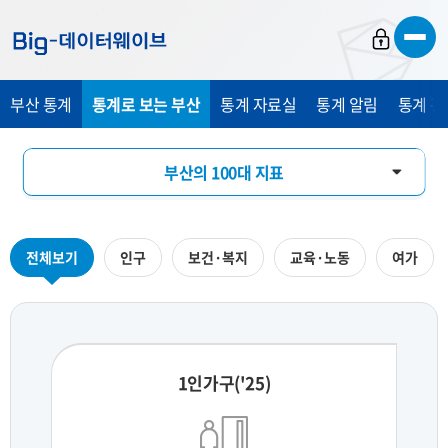
바
바
바
로
로
로
가
가
가
부산 통계
통계로 보는 부산
통계 자료실
통계 알림
통계 관
기
기
기
부산의 100대 지표
부산의 하루
전체보기
인구
보건·복지
교육·노동
여가
지역통계 시각화
1인가구('25)