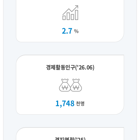
2.7
%
경제활동인구('26.06)
1,748
천명
경지면적('25)