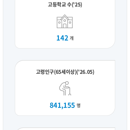
고등학교 수('25)
142
개
고령인구(65세이상)('26.05)
841,155
명