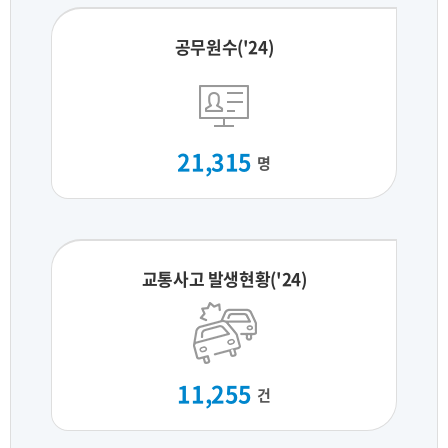
공무원수('24)
21,315
명
교통사고 발생현황('24)
11,255
건