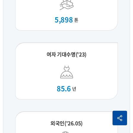
5,898
톤
여자 기대수명('23)
85.6
년
외국인('26.05)