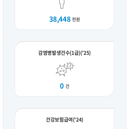
38,448
천원
감염병발생건수(1급)('25)
0
건
건강보험급여('24)