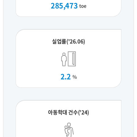
285,473
toe
실업률('26.06)
2.2
%
아동학대 건수('24)