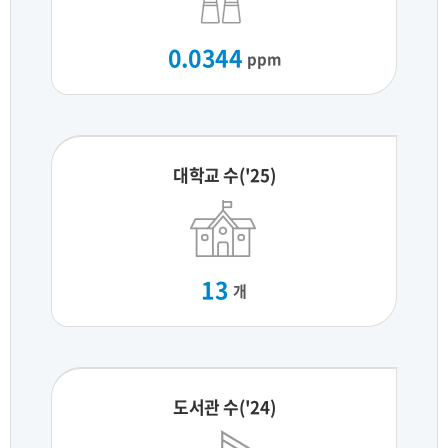
0.0344
ppm
대학교 수('25)
13
개
도서관 수('24)