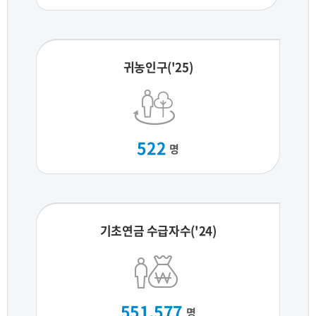
귀농인구('25)
522
명
기초연금 수급자수('24)
551,577
명