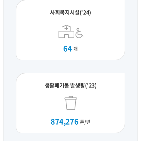
사회복지시설('24)
64
개
생활폐기물 발생량('23)
874,276
톤/년