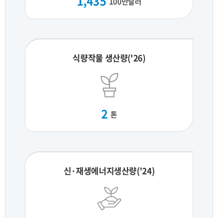
1,435
100만달러
식량작물 생산량('26)
2
톤
신·재생에너지생산량('24)