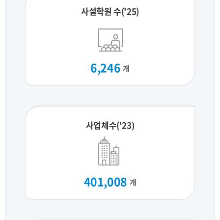
사설학원 수('25)
6,246
개
사업체수('23)
401,008
개