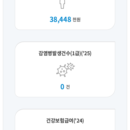
38,448
천원
감염병발생건수(1급)('25)
0
건
건강보험급여('24)