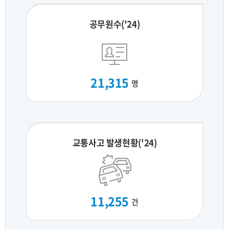
공무원수('24)
21,315
명
교통사고 발생현황('24)
11,255
건