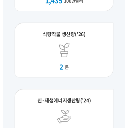
1,435
100만달러
식량작물 생산량('26)
2
톤
신·재생에너지생산량('24)