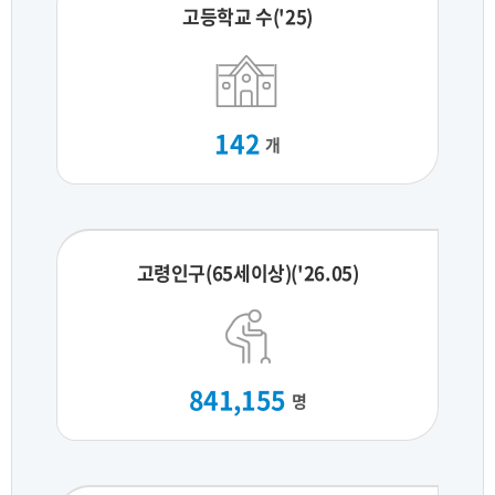
고등학교 수('25)
142
개
고령인구(65세이상)('26.05)
841,155
명