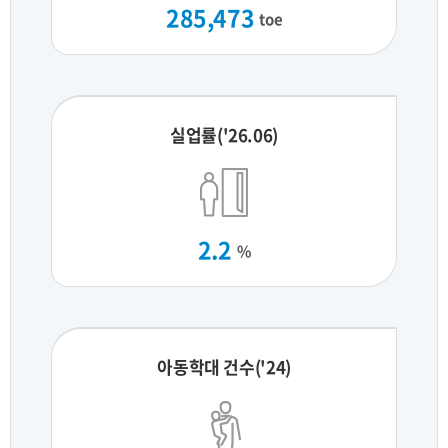
285,473
toe
실업률('26.06)
2.2
%
아동학대 건수('24)