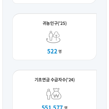
귀농인구('25)
522
명
기초연금 수급자수('24)
551,577
명