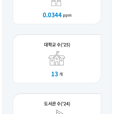
0.0344
ppm
대학교 수('25)
13
개
도서관 수('24)