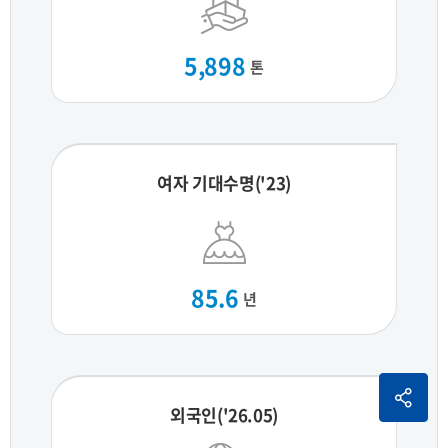
5,898
톤
여자 기대수명('23)
85.6
년
외국인('26.05)