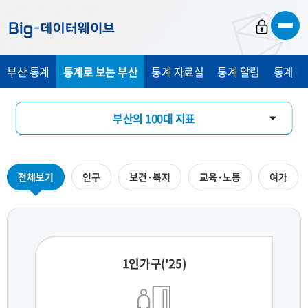
바
바
바
로
로
로
가
가
가
부산 통계
통계로 보는 부산
통계 자료실
통계 알림
통계 관
기
기
기
부산의 100대 지표
부산의 하루
전체보기
인구
보건·복지
교육·노동
여가
지역통계 시각화
1인가구('25)