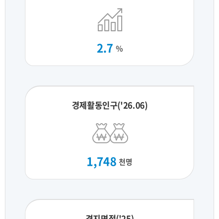
2.7
%
경제활동인구('26.06)
1,748
천명
경지면적('25)