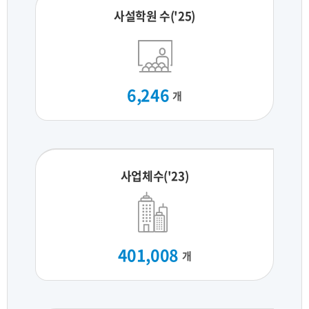
사설학원 수('25)
6,246
개
사업체수('23)
401,008
개