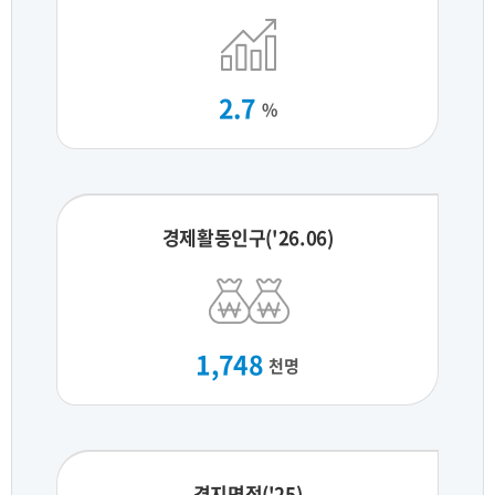
2.7
%
경제활동인구('26.06)
1,748
천명
경지면적('25)