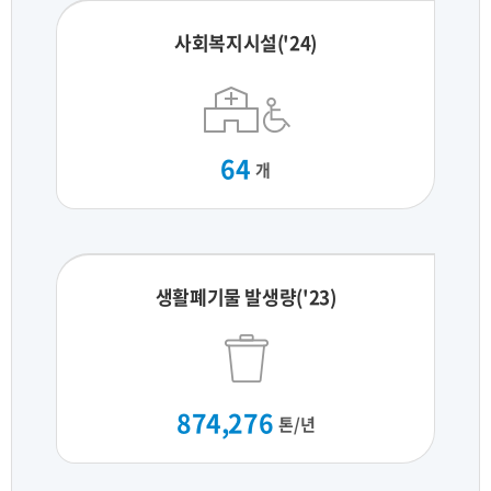
사회복지시설('24)
64
개
생활폐기물 발생량('23)
874,276
톤/년