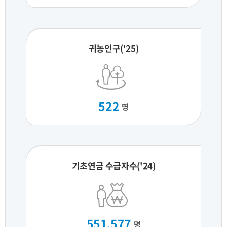
귀농인구('25)
522
명
기초연금 수급자수('24)
551,577
명