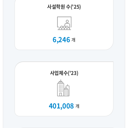
사설학원 수('25)
6,246
개
사업체수('23)
401,008
개