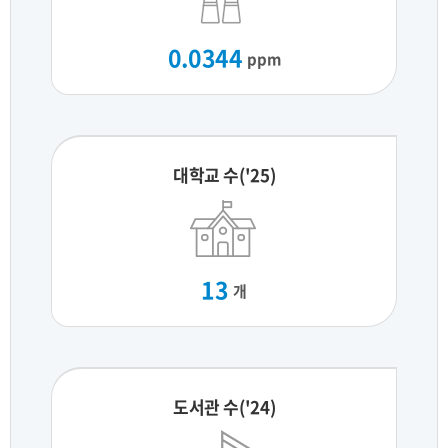
0.0344
ppm
대학교 수('25)
13
개
도서관 수('24)