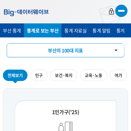
바
바
바
로
로
로
가
가
가
부산 통계
통계로 보는 부산
통계 자료실
통계 알림
통계 관
기
기
기
부산의 100대 지표
부산의 하루
전체보기
인구
보건·복지
교육·노동
여가
지역통계 시각화
1인가구('25)