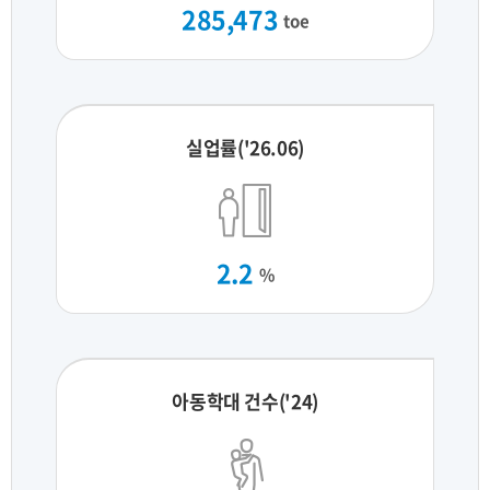
285,473
toe
실업률('26.06)
2.2
%
아동학대 건수('24)