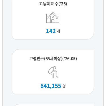
고등학교 수('25)
142
개
고령인구(65세이상)('26.05)
841,155
명