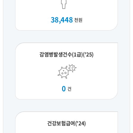
38,448
천원
감염병발생건수(1급)('25)
0
건
건강보험급여('24)