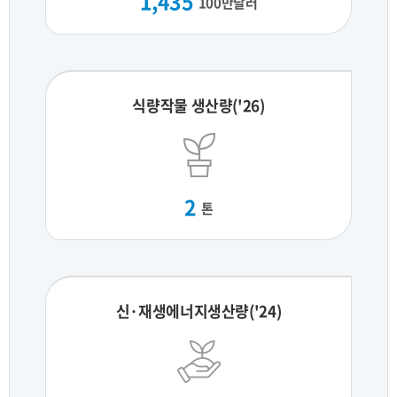
1,435
100만달러
식량작물 생산량('26)
2
톤
신·재생에너지생산량('24)