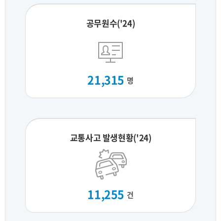
공무원수('24)
21,315
명
교통사고 발생현황('24)
11,255
건