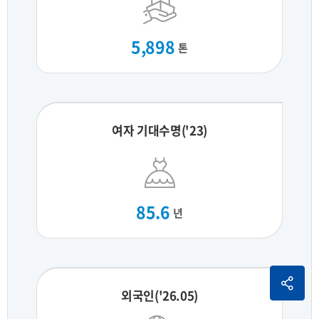
5,898
톤
여자 기대수명('23)
85.6
년
외국인('26.05)