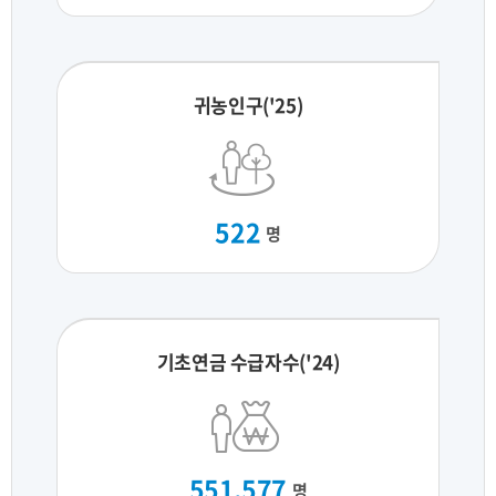
귀농인구('25)
522
명
기초연금 수급자수('24)
551,577
명