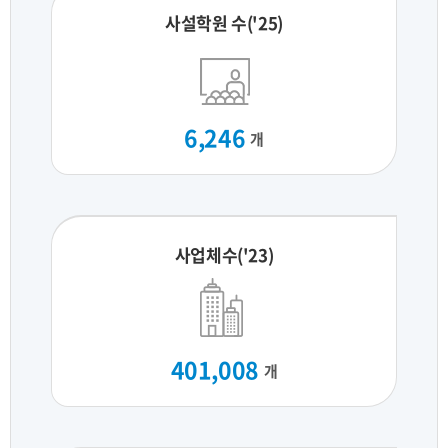
사설학원 수('25)
6,246
개
사업체수('23)
401,008
개