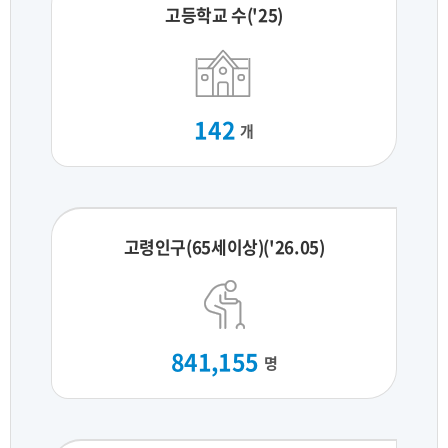
고등학교 수('25)
142
개
고령인구(65세이상)('26.05)
841,155
명