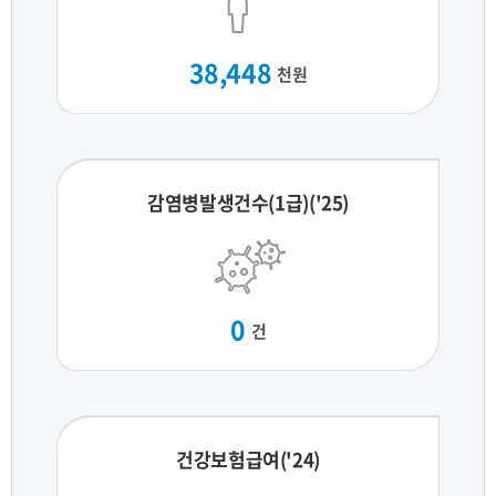
38,448
천원
감염병발생건수(1급)('25)
0
건
건강보험급여('24)