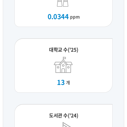
0.0344
ppm
대학교 수('25)
13
개
도서관 수('24)