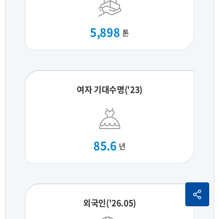
5,898
톤
여자 기대수명('23)
85.6
년
외국인('26.05)