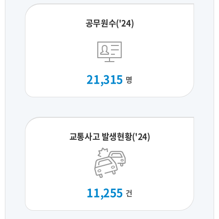
공무원수('24)
21,315
명
교통사고 발생현황('24)
11,255
건