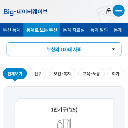
바
바
바
로
로
로
가
가
가
부산 통계
통계로 보는 부산
통계 자료실
통계 알림
통계 관
기
기
기
부산의 100대 지표
부산의 하루
전체보기
인구
보건·복지
교육·노동
여가
지역통계 시각화
1인가구('25)