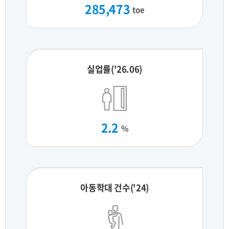
285,473
toe
실업률('26.06)
2.2
%
아동학대 건수('24)