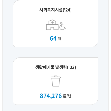
사회복지시설('24)
64
개
생활폐기물 발생량('23)
874,276
톤/년