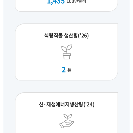
1,435
100만달러
식량작물 생산량('26)
2
톤
신·재생에너지생산량('24)