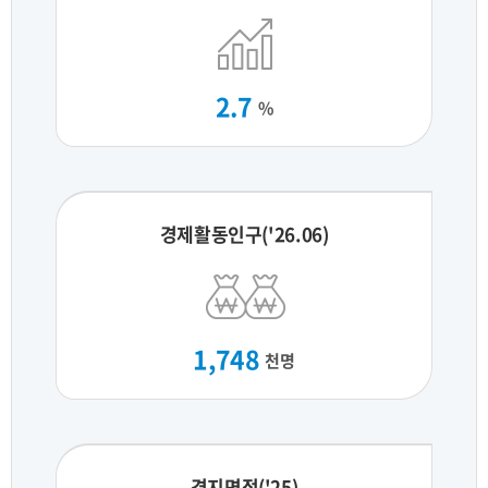
2.7
%
경제활동인구('26.06)
1,748
천명
경지면적('25)