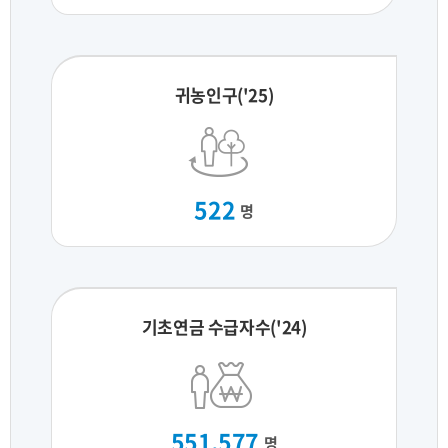
귀농인구('25)
522
명
기초연금 수급자수('24)
551,577
명