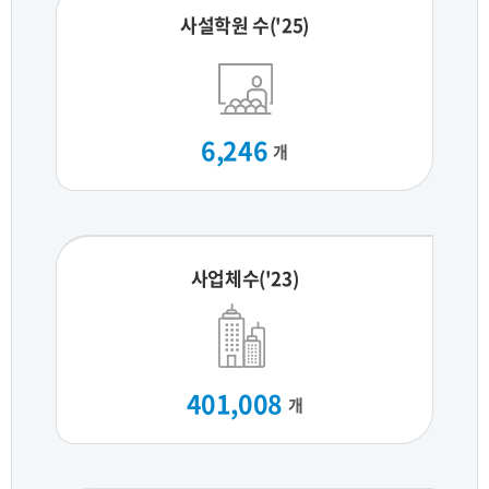
사설학원 수('25)
6,246
개
사업체수('23)
401,008
개