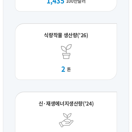
1,435
100만달러
식량작물 생산량('26)
2
톤
신·재생에너지생산량('24)