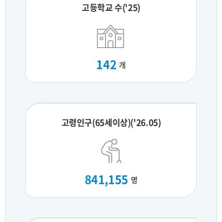
고등학교 수('25)
142
개
고령인구(65세이상)('26.05)
841,155
명