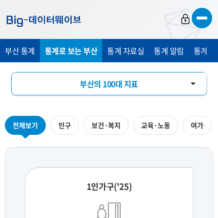
바
바
바
로
로
로
가
가
가
부산 통계
통계로 보는 부산
통계 자료실
통계 알림
통계 관
기
기
기
부산의 100대 지표
부산의 하루
전체보기
인구
보건·복지
교육·노동
여가
지역통계 시각화
1인가구('25)