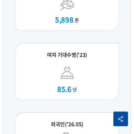
5,898
톤
여자 기대수명('23)
85.6
년
외국인('26.05)