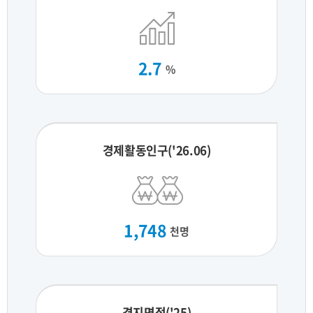
2.7
%
경제활동인구('26.06)
1,748
천명
경지면적('25)