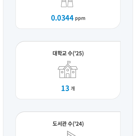
0.0344
ppm
대학교 수('25)
13
개
도서관 수('24)