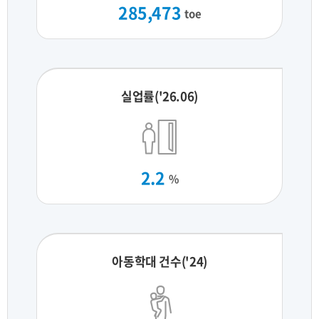
285,473
toe
실업률('26.06)
2.2
%
아동학대 건수('24)