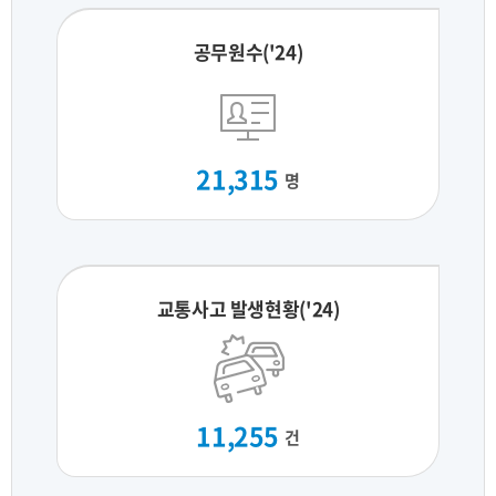
공무원수('24)
21,315
명
교통사고 발생현황('24)
11,255
건