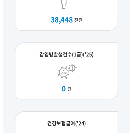
38,448
천원
감염병발생건수(1급)('25)
0
건
건강보험급여('24)