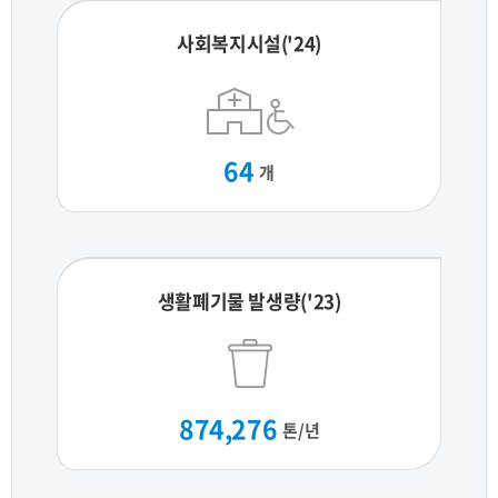
사회복지시설('24)
64
개
생활폐기물 발생량('23)
874,276
톤/년