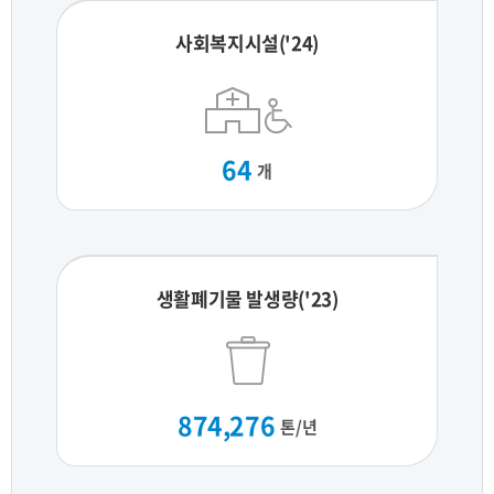
사회복지시설('24)
64
개
생활폐기물 발생량('23)
874,276
톤/년