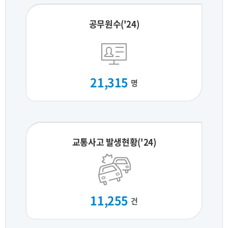
공무원수('24)
21,315
명
교통사고 발생현황('24)
11,255
건