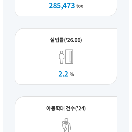
285,473
toe
실업률('26.06)
2.2
%
아동학대 건수('24)