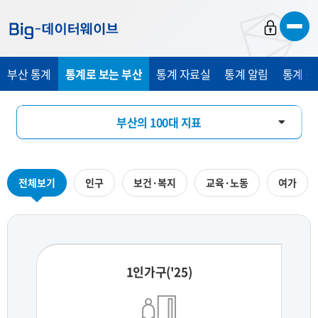
바
바
바
로
로
로
가
가
가
부산 통계
통계로 보는 부산
통계 자료실
통계 알림
통계 관
기
기
기
부산의 100대 지표
부산의 하루
전체보기
인구
보건·복지
교육·노동
여가
지역통계 시각화
1인가구('25)