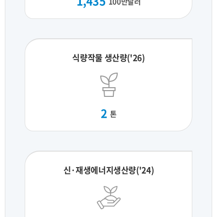
1,435
100만달러
식량작물 생산량('26)
2
톤
신·재생에너지생산량('24)