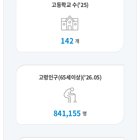
고등학교 수('25)
142
개
고령인구(65세이상)('26.05)
841,155
명