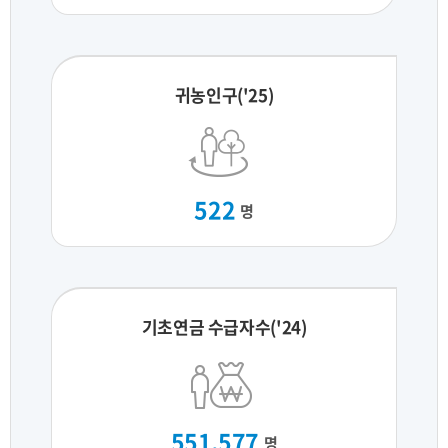
귀농인구('25)
522
명
기초연금 수급자수('24)
551,577
명