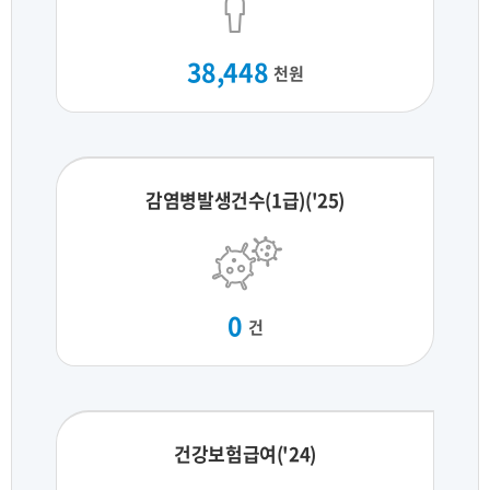
38,448
천원
감염병발생건수(1급)('25)
0
건
건강보험급여('24)