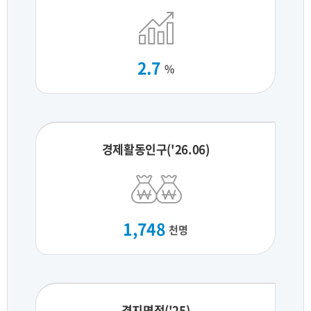
2.7
%
경제활동인구('26.06)
1,748
천명
경지면적('25)