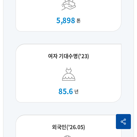
5,898
톤
여자 기대수명('23)
85.6
년
외국인('26.05)