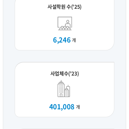
사설학원 수('25)
6,246
개
사업체수('23)
401,008
개