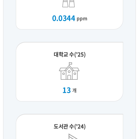
0.0344
ppm
대학교 수('25)
13
개
도서관 수('24)