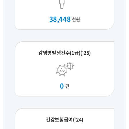
38,448
천원
감염병발생건수(1급)('25)
0
건
건강보험급여('24)