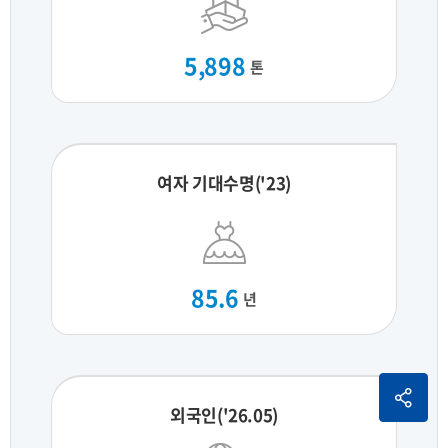
5,898
톤
여자 기대수명('23)
85.6
년
외국인('26.05)