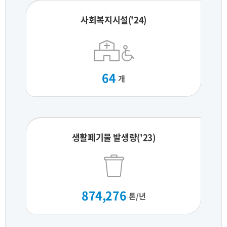
사회복지시설('24)
64
개
생활폐기물 발생량('23)
874,276
톤/년