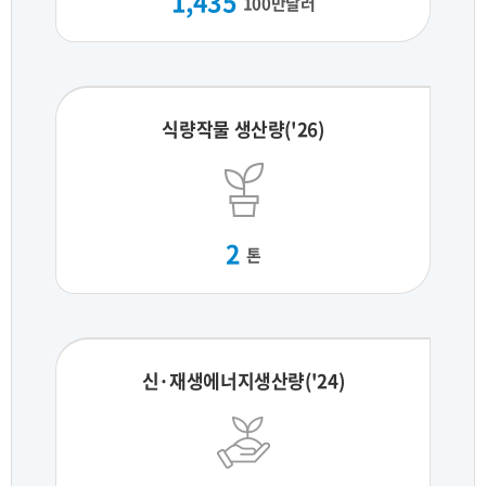
1,435
100만달러
식량작물 생산량('26)
2
톤
신·재생에너지생산량('24)