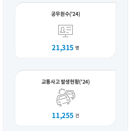
공무원수('24)
21,315
명
교통사고 발생현황('24)
11,255
건