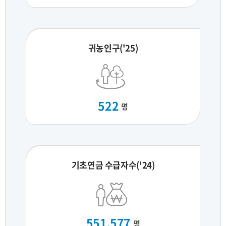
귀농인구('25)
522
명
기초연금 수급자수('24)
551,577
명