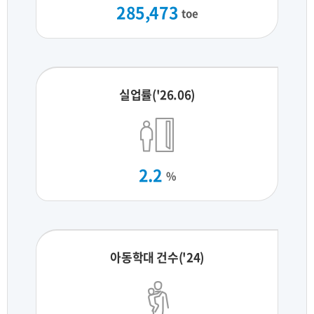
285,473
toe
실업률('26.06)
2.2
%
아동학대 건수('24)