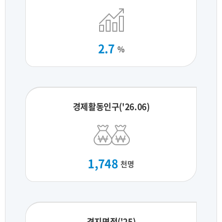
2.7
%
경제활동인구('26.06)
1,748
천명
경지면적('25)