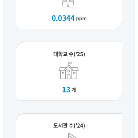
0.0344
ppm
대학교 수('25)
13
개
도서관 수('24)