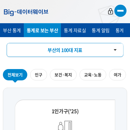
바
바
바
로
로
로
가
가
가
부산 통계
통계로 보는 부산
통계 자료실
통계 알림
통계 관
기
기
기
부산의 100대 지표
부산의 하루
전체보기
인구
보건·복지
교육·노동
여가
지역통계 시각화
1인가구('25)