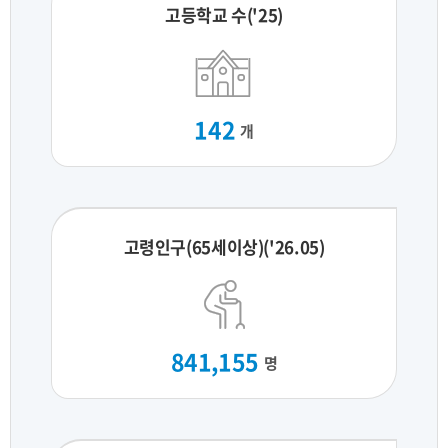
고등학교 수('25)
142
개
고령인구(65세이상)('26.05)
841,155
명