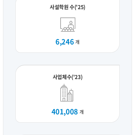
사설학원 수('25)
6,246
개
사업체수('23)
401,008
개