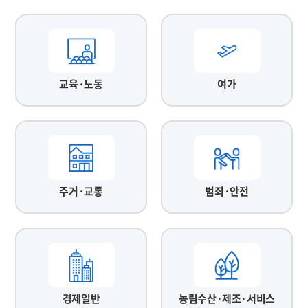
교육·노동
여가
주거·교통
범죄·안전
경제일반
농림수산·제조·서비스