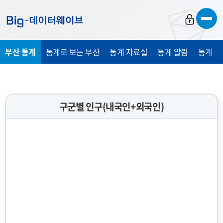
바
바
바
로
로
로
가
가
가
부산 통계
통계로 보는 부산
통계 자료실
통계 알림
통계 관
기
기
기
구군별 인구(내국인+외국인)