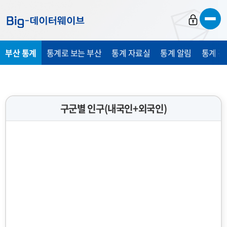
바
바
바
로
로
로
가
가
가
부산 통계
통계로 보는 부산
통계 자료실
통계 알림
통계 관
기
기
기
구군별 인구(내국인+외국인)