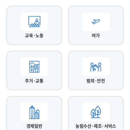
교육·노동
여가
주거·교통
범죄·안전
경제일반
농림수산·제조·서비스