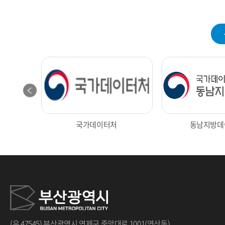
국가데이터처
동남지방데
광장
대구 통계
인천데이
(우 47545) 부산광역시 연제구 중앙대로 1001(연산동)