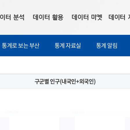
이터 분석
데이터 활용
데이터 마켓
데이터 
시 보드
상황판
데이터 구매
전국 통합맵
통계로 보는 부산
통계 자료실
통계 알림
수사례
시각화 서비스
맞춤형 의뢰
데이터 현황
프 분석
데이터 활용 서비스
데이터 공모전
지도 기반 
주소 좌표 변환
판매자 신청
시민 공감
구군별 인구(내국인+외국인)
프로파일링
참여 기업 홍보
소상공인36
마켓 이용 안내