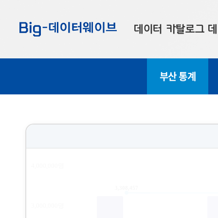
바
바
바
로
로
로
데이터 카탈로그
데
가
가
가
기
기
기
공공데이터
대
부산 통계
부산데이터
우
맞춤형 데이터
셀
연계 데이터
데이터 제공 신청
데이터 오류 신고