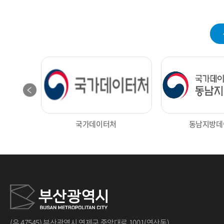
국가데이터처
동남지방데
광장
대구 통계
인천데이
(우 47545) 부산광역시 연제구 중앙대로 1001(연산동)