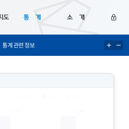
지도
통ㅤ계
소ㅤ개
부산 통계
플랫폼 소개
통계 관련 정보
통계로 보는 부산
공지사항
데이터
통계 자료실
Big 월간뉴스
지도
통계 알림
이용 안내
5
통계 관련 정보
이용 문의 및 개선 요청