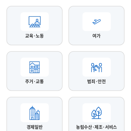
교육·노동
여가
주거·교통
범죄·안전
경제일반
농림수산·제조·서비스