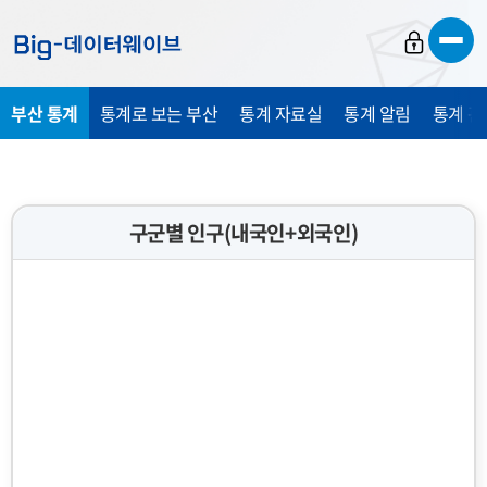
바
바
바
로
로
로
가
가
가
부산 통계
통계로 보는 부산
통계 자료실
통계 알림
통계 관
기
기
기
구군별 인구(내국인+외국인)