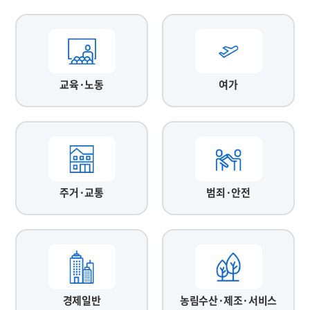
교육·노동
여가
주거·교통
범죄·안전
경제일반
농림수산·제조·서비스