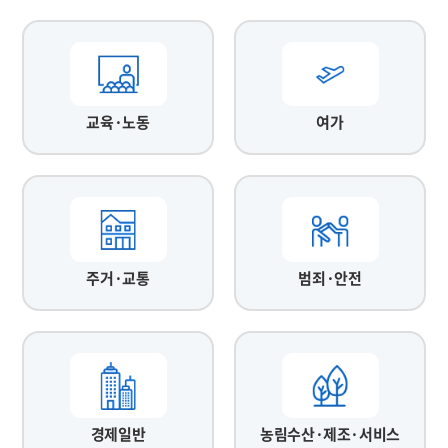
교육·노동
여가
주거·교통
범죄·안전
경제일반
농림수산·제조·서비스