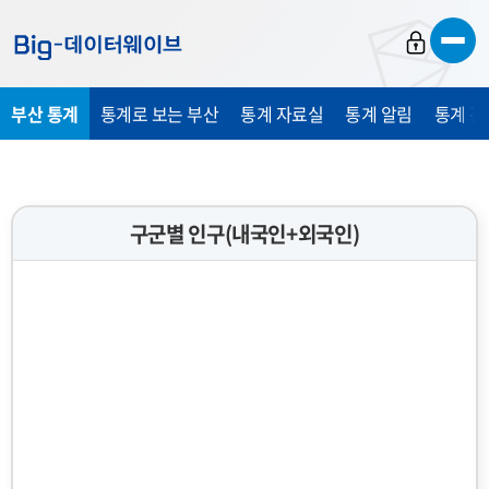
바
바
바
로
로
로
가
가
가
부산 통계
통계로 보는 부산
통계 자료실
통계 알림
통계 관
기
기
기
구군별 인구(내국인+외국인)