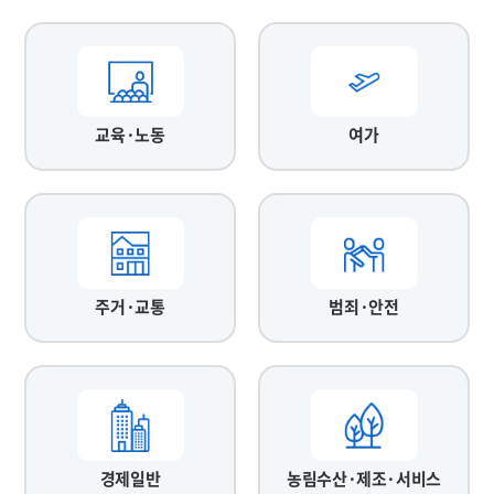
교육·노동
여가
주거·교통
범죄·안전
경제일반
농림수산·제조·서비스