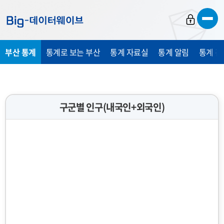
바
바
바
로
로
로
가
가
가
부산 통계
통계로 보는 부산
통계 자료실
통계 알림
통계 관
기
기
기
구군별 인구(내국인+외국인)