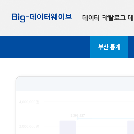
바
바
바
로
로
로
데이터 카탈로그
데
가
가
가
기
기
기
공공데이터
대
부산 통계
부산데이터
우
맞춤형 데이터
셀
연계 데이터
데이터 제공 신청
데이터 오류 신고