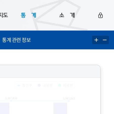
지도
통ㅤ계
소ㅤ개
부산 통계
플랫폼 소개
통계 관련 정보
통계로 보는 부산
공지사항
데이터
통계 자료실
Big 월간뉴스
지도
통계 알림
이용 안내
5
통계 관련 정보
이용 문의 및 개선 요청