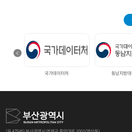
국가데이터처
동남지방데
광장
대구 통계
인천데이
(우 47545) 부산광역시 연제구 중앙대로 1001(연산동)