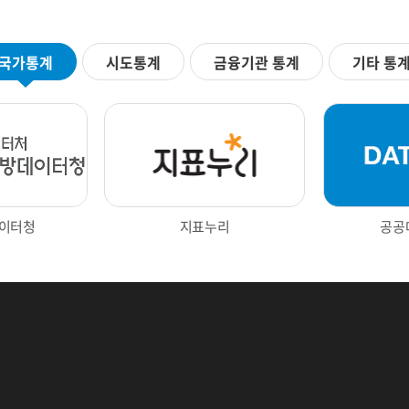
국가통계
시도통계
금융기관 통계
기타 통
Next
이터청
지표누리
공공
터포털
광주광역시 빅데이터 통합플랫폼
한국은행 경제통계시스템
부동산통계정보
대