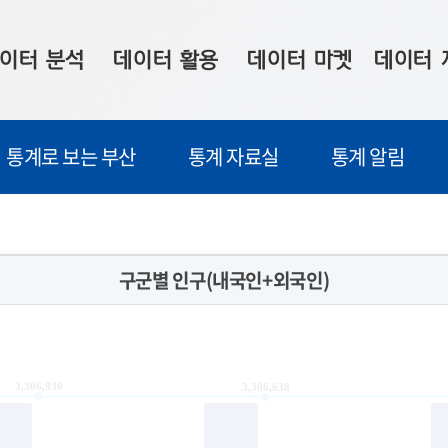
이터 분석
데이터 활용
데이터 마켓
데이터 
시 보드
상황판
데이터 구매
전국 통합맵
통계로 보는 부산
통계 자료실
통계 알림
수사례
시각화 서비스
맞춤형 의뢰
데이터 현황
프 분석
데이터 활용 서비스
데이터 공모전
지도 기반 
주소 좌표 변환
판매자 신청
시민 공감
구군별 인구(내국인+외국인)
프로파일링
참여 기업 홍보
소상공인36
마켓 이용 안내