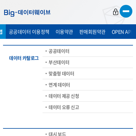
바
바
바
로
로
로
가
가
가
맵
공공데이터 이용정책
이용약관
판매회원약관
OPEN API
기
기
기
공공데이터
데이터 카탈로그
부산데이터
맞춤형 데이터
연계 데이터
데이터 제공 신청
데이터 오류 신고
대시 보드