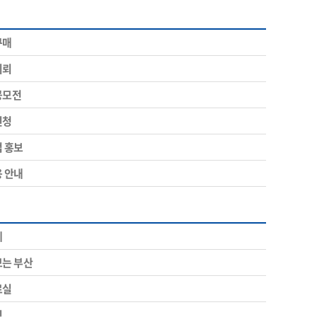
구매
의뢰
공모전
신청
업 홍보
용 안내
계
보는 부산
료실
림