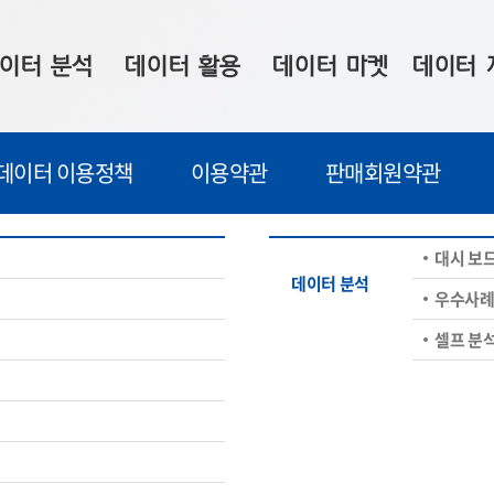
이터 분석
데이터 활용
데이터 마켓
데이터 
시 보드
상황판
데이터 구매
전국 통합맵
데이터 이용정책
이용약관
판매회원약관
수사례
시각화 서비스
맞춤형 의뢰
데이터 현황
프 분석
데이터 활용 서비스
데이터 공모전
지도 기반 
대시 보
주소 좌표 변환
판매자 신청
시민 공감
데이터 분석
우수사
프로파일링
참여 기업 홍보
소상공인36
셀프 분
마켓 이용 안내