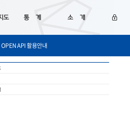
지도
통ㅤ계
소ㅤ개
부산 통계
플랫폼 소개
OPEN API 활용안내
통계로 보는 부산
공지사항
데이터
통계 자료실
Big 월간뉴스
드
지도
통계 알림
이용 안내
례
5
통계 관련 정보
이용 문의 및 개선 요청
석