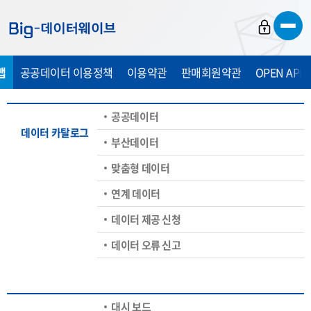
바
바
바
로
로
로
가
가
가
맵
공공데이터 이용정책
이용약관
판매회원약관
OPEN API
기
기
기
공공데이터
데이터 카탈로그
부산데이터
맞춤형 데이터
연계 데이터
데이터 제공 신청
데이터 오류 신고
대시 보드