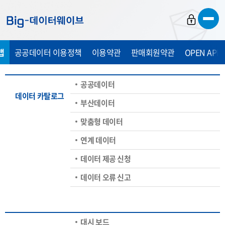
바
바
바
로
로
로
가
가
가
맵
공공데이터 이용정책
이용약관
판매회원약관
OPEN API
기
기
기
공공데이터
데이터 카탈로그
부산데이터
맞춤형 데이터
연계 데이터
데이터 제공 신청
데이터 오류 신고
대시 보드