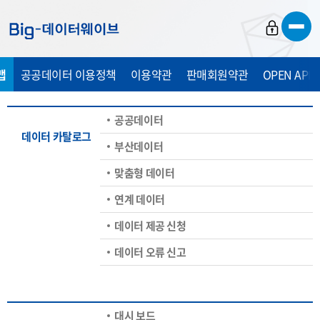
바
바
바
로
로
로
가
가
가
맵
공공데이터 이용정책
이용약관
판매회원약관
OPEN API
기
기
기
공공데이터
데이터 카탈로그
부산데이터
맞춤형 데이터
연계 데이터
데이터 제공 신청
데이터 오류 신고
대시 보드