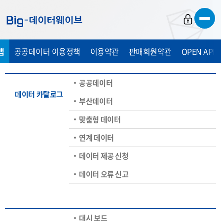
바
바
바
로
로
로
가
가
가
맵
공공데이터 이용정책
이용약관
판매회원약관
OPEN API
기
기
기
공공데이터
데이터 카탈로그
부산데이터
맞춤형 데이터
연계 데이터
데이터 제공 신청
데이터 오류 신고
대시 보드