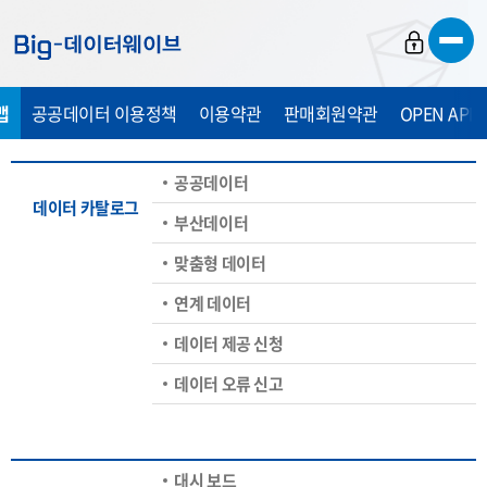
바
바
바
로
로
로
가
가
가
맵
공공데이터 이용정책
이용약관
판매회원약관
OPEN API
기
기
기
공공데이터
데이터 카탈로그
부산데이터
맞춤형 데이터
연계 데이터
데이터 제공 신청
데이터 오류 신고
대시 보드