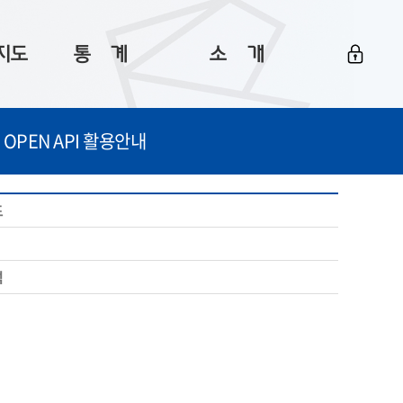
지도
통ㅤ계
소ㅤ개
부산 통계
플랫폼 소개
OPEN API 활용안내
통계로 보는 부산
공지사항
데이터
통계 자료실
Big 월간뉴스
드
지도
통계 알림
이용 안내
례
5
통계 관련 정보
이용 문의 및 개선 요청
석