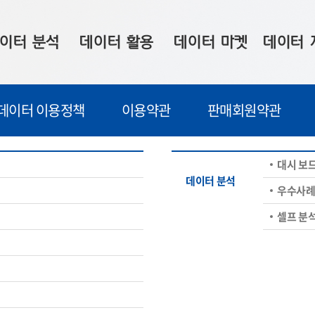
이터 분석
데이터 활용
데이터 마켓
데이터 
시 보드
상황판
데이터 구매
전국 통합맵
데이터 이용정책
이용약관
판매회원약관
수사례
시각화 서비스
맞춤형 의뢰
데이터 현황
프 분석
데이터 활용 서비스
데이터 공모전
지도 기반 
대시 보
주소 좌표 변환
판매자 신청
시민 공감
데이터 분석
우수사
프로파일링
참여 기업 홍보
소상공인36
셀프 분
마켓 이용 안내