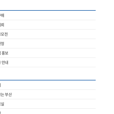
구매
의뢰
공모전
신청
업 홍보
용 안내
계
보는 부산
료실
림