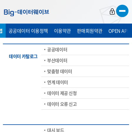
바
바
바
로
로
로
가
가
가
맵
공공데이터 이용정책
이용약관
판매회원약관
OPEN API
기
기
기
공공데이터
데이터 카탈로그
부산데이터
맞춤형 데이터
연계 데이터
데이터 제공 신청
데이터 오류 신고
대시 보드