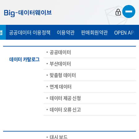
바
바
바
로
로
로
가
가
가
맵
공공데이터 이용정책
이용약관
판매회원약관
OPEN API
기
기
기
공공데이터
데이터 카탈로그
부산데이터
맞춤형 데이터
연계 데이터
데이터 제공 신청
데이터 오류 신고
대시 보드