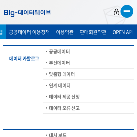
바
바
바
로
로
로
가
가
가
맵
공공데이터 이용정책
이용약관
판매회원약관
OPEN API
기
기
기
공공데이터
데이터 카탈로그
부산데이터
맞춤형 데이터
연계 데이터
데이터 제공 신청
데이터 오류 신고
대시 보드