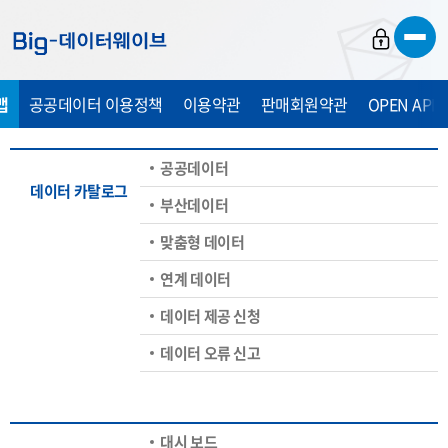
바
바
바
로
로
로
가
가
가
맵
공공데이터 이용정책
이용약관
판매회원약관
OPEN API
기
기
기
공공데이터
데이터 카탈로그
부산데이터
맞춤형 데이터
연계 데이터
데이터 제공 신청
데이터 오류 신고
대시 보드