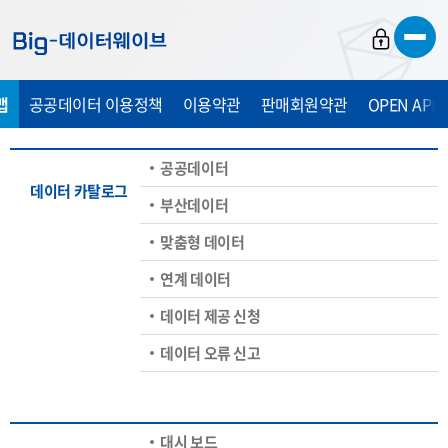
바
바
바
로
로
로
가
가
가
맵
공공데이터 이용정책
이용약관
판매회원약관
OPEN API
기
기
기
공공데이터
데이터 카탈로그
부산데이터
맞춤형 데이터
연계 데이터
데이터 제공 신청
데이터 오류 신고
대시 보드