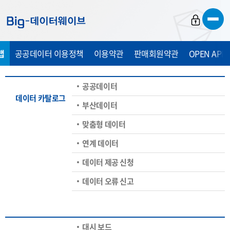
바
바
바
로
로
로
가
가
가
맵
공공데이터 이용정책
이용약관
판매회원약관
OPEN API
기
기
기
공공데이터
데이터 카탈로그
부산데이터
맞춤형 데이터
연계 데이터
데이터 제공 신청
데이터 오류 신고
대시 보드