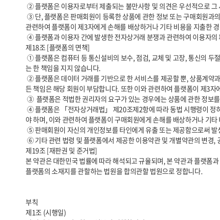
 ② 플랫폼은 이용자로부터 제출되는 불만사항 및 의견은 우선적으로 그 사항을 처리합니다. 다만, 신속한 처리가 곤란한 경우에는 이용자에게 그 사유와 처리일정을 즉시 통보해 드립니다.

 ③ 단, 플랫폼은 판매회원이 등록한 상품에 관한 정보 또는 구매회원과의 거래에 관하여 분쟁이 발생한 경우 그 분쟁에 개입하지 않으며 그 분쟁의 결과로 인한 모든 책임은 판매회원 또는 구매회원이 부담해야 합니다. 또한, 이와 
관련하여 플랫폼이 제3자에게 손해를 배상하거나 기타 비용을 지출한 경우
 ④ 플랫폼과 이용자 간에 발생한 전자상거래 분쟁과 관련하여 이용자의 피해구제신청이 있는 경우에는 공정거래위원회 또는 그에 준하는 기관의 조정에 따를 수 있습니다.

제18조 [플랫폼의 면책]

 ① 플랫폼은 컴퓨터 등 통신설비의 보수, 점검, 교체 및 고장, 통신의 두절 등의 사유가 발생한 경우에는 판매서비스의 제공을 일시적으로 중단할 수 있으며, 이와 관련하여 손해가 발생한 경우 플랫폼은 고의 또는 중대한 과실이 없
는 한 책임을 지지 않습니다.

 ② 플랫폼은 데이터 거래를 기반으로 한 서비스를 제공할 뿐, 상품계약과 관련하여 일체의 책임을 지지 않습니다. 등록 상품 정보 또는 상품 거래에 관하여 분쟁이 발생한 경우 그 분쟁에 개입하지 않으며, 그 분쟁의 결과로 인한 모
든 책임은 해당 회원이 부담합니다. 또한 이와 관련하여 플랫폼이 제3자
 ③  플랫폼은 적법한 권리자의 요구가 있는 경우에는 상품에 관한 정보를 삭제하거나 수정할 수 있으며, 판매회원은 이로 인한 손해배상을 플랫폼에 청구할 수 없습니다.

 ④ 플랫폼은 「전자상거래법」 제20조제2항에 따라 동법 시행령이 정하는 판매회원 관련 정보를 구매회원에게 제공합니다. 판매회원이 해당 정보를 미기재하거나 오기재함으로써 발생하는 모든 책임은 판매회원이 부담하여
야 하며, 이와 관련하여 플랫폼이 구매회원에게 손해를 배상하거나 기타 
 ⑤ 판매회원이 자신의 개인정보를 타인에게 유출 또는 제공함으로써 발생하는 피해에 대해서 플랫폼은 일체의 책임을 지지 않습니다.

 ⑥ 기타 관련 법령 및 플랫폼에서 제공한 이용약관 및 개별약관의 변경, 공지사항 등의 주의의무를 게을리하여 발생한 판매회원의 피해에 대해서 플랫폼은 일체의 책임을 지지 않습니다.

제19조 [재판권 및 준거법]

본 약관은 대한민국 법률에 따라 해석되고 규율되며, 본 약관과 플랫폼과 
플랫폼의 소재지를 관할하는 법원을 합의관할 법원으로 정합니다.

부칙

제1조 (시행일)
