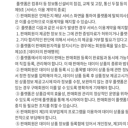
  플랫폼은 컴퓨터 등 정보통신설비의 점검, 교체 및 고장, 통신 두절 등의 사유가 발생한 경우에는 서비스의 제공을 일시적으로 중단할 수 있습니다. 

제9조 [서비스 이용 계약의 종료]

 ① 판매회원은 언제든지 해당 서비스 화면을 통하여 플랫폼에 탈퇴의사를 통지함으로써 이용계약을 해지할 수 있습니다. 단, 판매회원은 탈퇴의사 통지 후 30일 내에 모든 거래를 완결시키는데 필요한 조치를 취해야 하고 플랫폼
은 이를 승인하므로 이용계약을 해지할 수 있습니다.

 ②  플랫폼은 다음과 같은 사유가 발생한 경우 서비스 이용계약을 해지할 수 있습니다.

  1. 판매회원이 제공한 정보 또는 그에 관한 증빙자료가 허위이거나 플랫폼에서 요청하는 증빙자료를 제공하지 않는 경우

  2. 기타 합리적인 판단에 의해서 서비스의 제공을 거부할 필요가 있다고 인정할 경우

 ③ 플랫폼이 판매회원자격을 정지시키는 경우에는 회원등록을 말소합니다. 이 경우 판매회원에게 이를 통지하고, 회원등록 말소 전에 최소한 30일 이상의 기간을 정하여 소명할 기회를 부여합니다.

제10조 [데이터의 판매행위]

 ① 플랫폼에서의 데이터 판매는 판매회원 등록이 완료됨과 동시에 가능하며, 이를 위해서 판매회원은 데이터 상품에 관한 정보와 거래조건에 관한 내용을 「전자상거래 등에서의 소비자보호에 관한 법률」 등 관련 법령을 통하
여 직접 등록, 관리해야 합니다. 이 때 판매하는 데이터 상품의 종류와 
 ② 판매회원은 데이터 상품 등록 시 1) 품목별 데이터 상품 등에 관한 정보, 2) 거래조건에 관한 정보 등은 입력 당시 「전자상거래 등에서의 상품 등의 정보제공에 관한 고시」(공정거래위원회 고시, 이하 ‘상품정보 제공고시’)에
서 정한 정보를 입력해야 하고, 데이터 상품 등록 후 상품정보 제공고시가
된 상품정보 제공고시에 따라 정보를 수정, 보완하지 않는 경우 플랫폼은 
있는 경우 구매회원이 이를 알 수 있도록 명확하게 기재해야 합니다.

 ③ 플랫폼은 상품검색의 효율성, 판매회원 관리의 정상적인 운영을 위하여, 판매회원에 대한 사전통지로써 “판매조직 1개사 당 데이터 상품 등록 건수를 제한할 수 있습니다. 구체적인 제한시기, 내용, 방법 등은 “판매회원”이 알 
수 있도록 사전에 플랫폼을 통해 게시하여야 합니다. 판매회원이 플랫폼의 
중지 등 필요한 조치를 취할 수 있습니다.

 ④ 판매회원이 제3의 외부업체의 프로그램을 이용하여 데이터 상품을 등록하는 경우 그 과정에서 유발되는 각종 기술적, 법적 문제에 대해 플랫폼은 아무런 책임을 지지 않으며 이로 인해 발생되는 모든 손해에 대해 판매회원이 
전적으로 부담해야 합니다.

 ⑤ 판매회원은 데이터 상품 정보를 등록함에 있어서 개인정보, 제3자의 재산권, 초상권, 상표권, 특허권, 디자인권, 저작권 등 제3자의 권리를 침해해서는 아니되며, 플랫폼은 이에 관하여 일체의 책임을 부담하지 않습니다.
