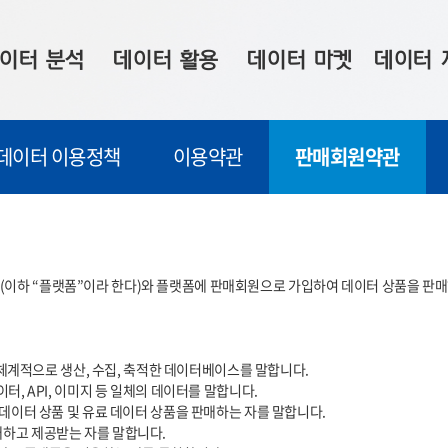
이터 분석
데이터 활용
데이터 마켓
데이터 
시 보드
상황판
데이터 구매
전국 통합맵
데이터 이용정책
이용약관
판매회원약관
수사례
시각화 서비스
맞춤형 의뢰
데이터 현황
프 분석
데이터 활용 서비스
데이터 공모전
지도 기반 
주소 좌표 변환
판매자 신청
시민 공감
이하 “플랫폼”이라 한다)와 플랫폼에 판매회원으로 가입하여 데이터 상품을 판매하
프로파일링
참여 기업 홍보
소상공인36
마켓 이용 안내