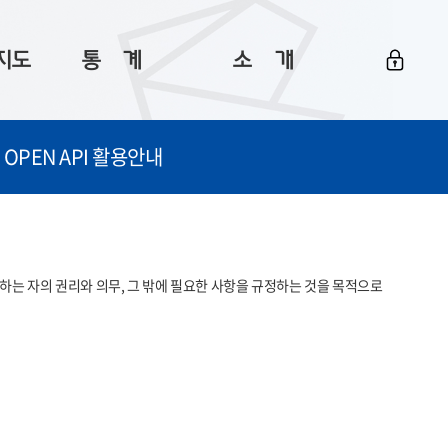
지도
통ㅤ계
소ㅤ개
부산 통계
플랫폼 소개
OPEN API 활용안내
통계로 보는 부산
공지사항
데이터
통계 자료실
Big 월간뉴스
지도
통계 알림
이용 안내
는 자의 권리와 의무, 그 밖에 필요한 사항을 규정하는 것을 목적으로 
5
통계 관련 정보
이용 문의 및 개선 요청