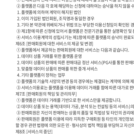
 ② 플랫폼은 다음 각 호에 해당하는 신청에 대하여는 승낙을 하지 않을 수 있습니다.

  1. 플랫폼에 의하여 계약이 해지된 법인

  2. 이미 가입된 법인회원, 조직명과 동일한 경우

  3. 기타 본 약관에 위배되거나 위법 또는 부당한 이용신청임이 확인된 경우 및 플랫폼의 합리적 판단에 의하여 필요하다고 인정되는 경우

 ③ 제1항에 따른 신청에 있어서 플랫폼은 전문기관을 통한 실명확인 및 본인인증, 계좌검증 및 사업자등록 확인 등을 요청할 수 있습니다.

 ④ 서비스 이용계약의 성립시기는 제1항에 따른 플랫폼의 승낙이 완료되고 해당 내용을 신청자에게 발송한 시점으로 합니다.

제6조 [판매회원에 대한 서비스의 제공 및 변경]

 ① 플랫폼에서 제공하는 판매회원에 대한 서비스는 다음과 같습니다.

  1. 데이터 상품 거래를 위한 플랫폼 운영

  2. 데이터 상품의 판매에 따른 판매대금 정산 서비스(PG사를 통한 판매대금 정산)

  3. 맞춤형 데이터 상품의 판매를 위한 중개 서비스

  4. 기타 플랫폼이 정하는 업무

 ② 플랫폼의 기술적 사양의 변경 등의 경우에는 체결되는 계약에 의해 제공할 데이터와 관련된 내용을 변경할 수 있습니다. 이 경우에는 변경된 내용 및 제공일자를 명시하여 현재의 데이터 내용을 게시한 곳에 즉시 공지합니다.

 ③ 서비스이용료는 플랫폼을 이용해 데이터 거래를 함에 따른 대가로 판매회원이 플랫폼에 지불하여야 하는 금액을 의미하며 플랫폼 서비스이용료는 무상으로 합니다.

제7조 [판매회원의 책임 및 관리의무]

 ① 플랫폼은 데이터 거래를 기반으로 한 서비스만을 제공합니다.

 ② 데이터 상품 또는 용역(데이터 가공, 분석 또는 컨설팅 등의 서비스)의 거래와 관련하여, 구매회원과 판매회원 사이에 성립된 거래 및 판매회원이 제공하고 등록한 정보에 대한 책임은 판매회원에게 있습니다.

 ③ 판매회원은 자신이 판매하는 상품의 품질 및 적법성 및 타인의 권리에 대한 비침해성 등에 대하여 보증하며, 이와 관련한 일체의 책임을 부담합니다.

 ④ 판매회원은 플랫폼 이용에 따라 지득한 구매회원 등 타인의 개인정보를 이 약관에서 정한 목적이외의 용도로 사용할 수 없으며, 개인정보의 분실·도난·유출·변조 또는 훼손을 방지할 의무가 있습니다. 판매회원은 이를 위반
할 경우 관련 법령에 의한 모든 민·형사상의 법적 책임을 부담하고 자신
제8조 [서비스의 중단]
