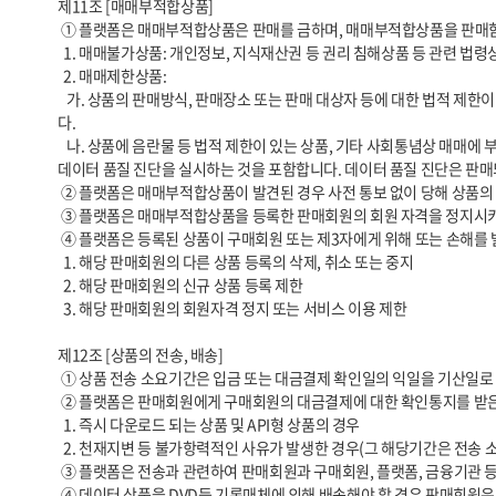
제11조 [매매부적합상품]

 ① 플랫폼은 매매부적합상품은 판매를 금하며, 매매부적합상품을 판매함에 따른 모든 책임은 당해 매매부적합상품을 등록한 판매회원이 부담합니다. 매매부적합상품은 매매불가상품과 매매제한상품으로 구분됩니다.

  1. 매매불가상품: 개인정보, 지식재산권 등 권리 침해상품 등 관련 법령상 판매 또는 유통이 불가한 상품을 말합니다.

  2. 매매제한상품:

   가. 상품의 판매방식, 판매장소 또는 판매 대상자 등에 대한 법적 제한이 있는 상품, 소비자에게 피해가 발생할 염려가 있는 상품, 기타 사회통념상 매매에 제한이 있거나 플랫폼의 정책에 의하여 매매가 제한되는 상품을 의미합니
다.

   나. 상품에 음란물 등 법적 제한이 있는 상품, 기타 사회통념상 매매에 부적합하거나 플랫폼의 정책에 의하여 매매에 부적합한 상품을 의미합니다. 플랫폼의 정책에는 플랫폼에서 정의한 데이터 표준화 준수 여부를 확인하고자 
데이터 품질 진단을 실시하는 것을 포함합니다. 데이터 품질 진단은 판매
 ② 플랫폼은 매매부적합상품이 발견된 경우 사전 통보 없이 당해 상품의 판매를 중지시킬 수 있으며, 당해 상품이 이미 판매된 경우 그 거래를 취소할 수 있습니다.

 ③ 플랫폼은 매매부적합상품을 등록한 판매회원의 회원 자격을 정지시키거나 탈퇴시킬 수 있으며, 매매부적합상품으로 인하여 입은 손해를 당해 판매회원에게 청구할 수 있습니다.

 ④ 플랫폼은 등록된 상품이 구매회원 또는 제3자에게 위해 또는 손해를 발생시키거나 발생시킬 우려가 있다고 인정되는 경우 아래와 같은 조치들을 취할 수 있습니다.

  1. 해당 판매회원의 다른 상품 등록의 삭제, 취소 또는 중지

  2. 해당 판매회원의 신규 상품 등록 제한

  3. 해당 판매회원의 회원자격 정지 또는 서비스 이용 제한

제12조 [상품의 전송, 배송]

 ① 상품 전송 소요기간은 입금 또는 대금결제 확인일의 익일을 기산일로 하여 상품이 구매자에게 전송완료 되기까지의 기간을 말합니다. 

 ② 플랫폼은 판매회원에게 구매회원의 대금결제에 대한 확인통지를 받은 후 3영업일 이내에 전송에 필요한 조치를 취하도록 안내합니다. 다만 아래와 같은 경우에는 예외로 합니다.

  1. 즉시 다운로드 되는 상품 및 API형 상품의 경우

  2. 천재지변 등 불가항력적인 사유가 발생한 경우(그 해당기간은 전송 소요기간에서 제외됩니다)

 ③ 플랫폼은 전송과 관련하여 판매회원과 구매회원, 플랫폼, 금융기관 등과의 사이에 발생한 분쟁은 당사자들 간의 해결을 원칙으로 합니다.

 ④ 데이터 상품을 DVD등 기록매체에 의해 배송해야 할 경우 판매회원은 상품이 파손되지 않도록 적절한 포장을 하고 배송의 증명 또는 추적이 가능한 물류대행업체에 배송을 위탁하여야 합니다.
