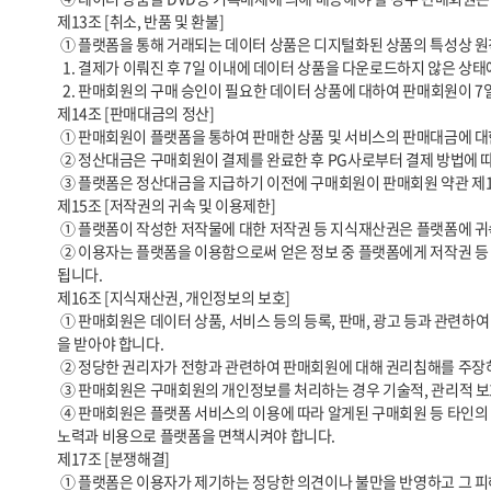
제13조 [취소, 반품 및 환불]

 ① 플랫폼을 통해 거래되는 데이터 상품은 디지털화된 상품의 특성상 원칙적으로 계약 철회, 반품, 취소, 환불이 제한됩니다. 다만 아래의 경우에는 예외로 합니다.

  1. 결제가 이뤄진 후 7일 이내에 데이터 상품을 다운로드하지 않은 상태에서 구매회원이 구매를 취소한 경우

  2. 판매회원의 구매 승인이 필요한 데이터 상품에 대하여 판매회원이 7일 이내에 승인을 하지 아니하여 결제가 자동 취소되는 경우

제14조 [판매대금의 정산]

 ① 판매회원이 플랫폼을 통하여 판매한 상품 및 서비스의 판매대금에 대한 정산은 상품 판매 가격에서 전자결제서비스 수수료, 정산수수료 등 수수료를 제외한 금액을 기준으로 산정됩니다.

 ② 정산대금은 구매회원이 결제를 완료한 후 PG사로부터 결제 방법에 따라 정산을 합니다.       정산일은 PG사의 일정에 따릅니다.

 ③ 플랫폼은 정산대금을 지급하기 이전에 구매회원이 판매회원 약관 제13조에 준하여 환불을 요청하는 경우 정산대금 지급을 보류할 수 있습니다.

제15조 [저작권의 귀속 및 이용제한]

 ① 플랫폼이 작성한 저작물에 대한 저작권 등 지식재산권은 플랫폼에 귀속합니다.

 ② 이용자는 플랫폼을 이용함으로써 얻은 정보 중 플랫폼에게 저작권 등 지식재산권이 귀속된 정보를 사전 승낙 없이 복제, 송신, 출판, 배포, 방송, 기타 방법 등에 의하여 영리목적으로 이용하거나 제3자에게 이용하게 해서는 안
됩니다.

제16조 [지식재산권, 개인정보의 보호]

 ① 판매회원은 데이터 상품, 서비스 등의 등록, 판매, 광고 등과 관련하여 타인의 저작권 등 지식재산권을 침해하지 않아야 합니다. 타인의 지식재산권, 개인정보를 이용할 경우에는 정당한 권리자가 확인하고 그로부터 이용허락
을 받아야 합니다.

 ② 정당한 권리자가 전항과 관련하여 판매회원에 대해 권리침해를 주장하는 경우 플랫폼은 관련 데이터 상품과 서비스의 판매를 중지하는 등의 필요한 조치를 취할 수 있습니다.

 ③ 판매회원은 구매회원의 개인정보를 처리하는 경우 기술적, 관리적 보호조치 등 개인정보 보호법 등 관련 법령에서 정한 개인정보 보호에 관한 규정을 준수해야 합니다.

 ④ 판매회원은 플랫폼 서비스의 이용에 따라 알게된 구매회원 등 타인의 개인정보를 본 약관이 정한 목적 이외의 용도로 사용할 수 없으며 이를 위반할 경우 판매회원은 관련 법령에 따른 민형사상의 법적 책임을 부담하고 자신의 
노력과 비용으로 플랫폼을 면책시켜야 합니다.

제17조 [분쟁해결]

 ① 플랫폼은 이용자가 제기하는 정당한 의견이나 불만을 반영하고 그 피해를 보상하기 위한 노력을 기울입니다.
