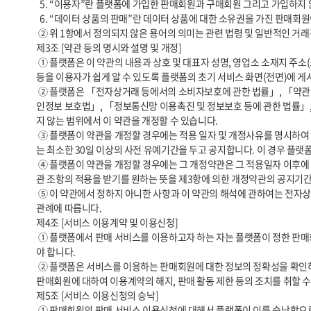
  5. “이용자”란 플랫폼에 가입한 판매회원과 구매회원 그리고 가입하지 않고 플랫폼을 이용하는 자를 통칭합니다.

  6. “데이터 상품의 판매”란 데이터 상품에 대한 소유권을 가진 판매회원이 데이터 상품에 대한 소유권은 그대로 보유하면서 구매회원에게 데이터 상품을 이용할 수 있는 권리를 비독점적으로 부여하는 것을 말합니다.

 ② 위 1항에서 정의되지 않은 용어의 의미는 관련 법령 및 일반적인 거래관행을 따릅니다.

제3조 [약관 등의 명시와 설명 및 개정]

 ① 플랫폼은 이 약관의 내용과 상호 및 대표자 성명, 영업소 소재지 주소(소비자의 불만을 처리할 수 있는 곳의 주소를 포함), 전화번호, 모사전송번호, 전자우편주소, 사업자등록번호, 통신판매업 신고번호, 개인정보 보호책임자 
등을 이용자가 쉽게 알 수 있도록 플랫폼의 초기 서비스 화면(전면)에 게시
 ② 플랫폼은 「전자상거래 등에서의 소비자보호에 관한 법률」, 「약관의 규제에 관한 법률」, 「전자문서 및 전자거래기본법」, 「전자금융거래법」, 「전자서명법」, 「방문판매 등에 관한 법률」, 「소비자기본법」, 「개
인정보 보호법」, 「정보통신망 이용촉진 및 정보보호 등에 관한 법률」,
지 않는 범위에서 이 약관을 개정할 수 있습니다.

 ③ 플랫폼이 약관을 개정할 경우에는 적용 일자 및 개정사유를 명시하여 현행 약관과 함께 플랫폼 초기화면에 그 적용일자 7일 이전부터 적용일자 전일까지 공지합니다. 다만, 이용자에게 불리하게 약관 내용을 변경하는 경우에
는 최소한 30일 이상의 사전 유예기간을 두고 공지합니다. 이 경우 플랫폼
 ④ 플랫폼이 약관을 개정할 경우에는 그 개정약관은 그 적용일자 이후에 체결되는 계약에만 적용되고 그 이전에 이미 체결된 계약에 대해서는 개정 전의 약관조항이 그대로 적용됩니다. 다만 이미 계약을 체결한 이용자가 개정약
관 조항의 적용을 받기를 원하는 뜻을 제3항에 의한 개정약관의 공지기간
 ⑤ 이 약관에서 정하지 아니한 사항과 이 약관의 해석에 관하여는 전자상거래 등에서의 소비자보호에 관한 법률, 약관의 규제 등에 관한 법률, 공정거래위원회가 정하는 전자상거래 등에서의 소비자 보호지침 및 관계법령 또는 상
관례에 따릅니다.

제4조 [서비스 이용계약 및 이용신청]

 ① 플랫폼에서 판매 서비스를 이용하고자 하는 자는 플랫폼이 정한 판매회원 신청 양식에 따라 정보를 기재한 후 이 약관에 동의한다는 의사표시를 함으로써 이용 신청을 해야 합니다. 가입신청 시 필요한 정보는 사실대로 기재해
야 합니다.

 ② 플랫폼은 서비스를 이용하는 판매회원에 대한 정보의 정확성을 확인하기 위해 관련 법령이 허용하는 범위 내에서 증빙자료의 제공을 요청할 수 있습니다. 만일 정당한 사유 없이 증빙자료를 제공하지 않는 경우 플랫폼은 해당 
판매회원에 대하여 이용계약의 해지, 판매 활동 제한 등의 조치를 취할 수
제5조 [서비스 이용신청의 승낙]

 ① 판매회원의 판매 서비스 이용신청에 대해서 플랫폼이 이를 승낙함으로써 성립합니다. 플랫폼은 이용승낙의 의사표시를 해당 서비스 화면에 게시하거나 e-mail 또는 기타 방법으로 통지합니다.
