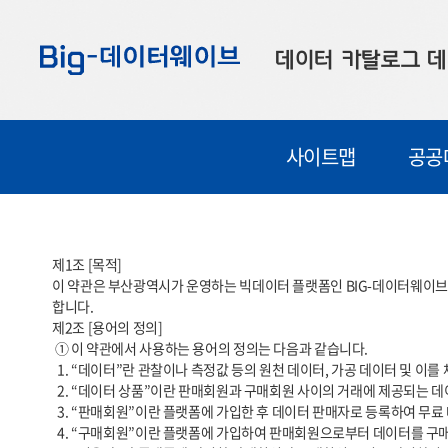
바
바
바
로
로
로
데이터 카탈로그
데
가
가
가
기
기
기
공공데이터
대
사이트맵
공공
부산데이터
우
맞춤형 데이터
셀
연계 데이터
제1조 [목적]

이 약관은 부산광역시가 운영하는 빅데이터 플랫폼인 BIG-데이터웨이브(
데이터 제공 신청
합니다.

제2조 [용어의 정의]

데이터 오류 신고
 ① 이 약관에서 사용하는 용어의 정의는 다음과 같습니다.

  1. “데이터”란 관찰이나 측정값 등의 원천 데이터, 가공 데이터 및 이를 체계적으로 생산, 수집, 축적한 데이터베이스를 말합니다.

  2. “데이터 상품”이란 판매회원과 구매회원 사이의 거래에 제공되는 데이터, API, 이미지 등 일체의 데이터를 말합니다.

  3. “판매회원”이란 플랫폼에 가입한 후 데이터 판매자로 등록하여 무료 데이터 상품 및 유료 데이터 상품을 판매하는 자를 말합니다.

  4. “구매회원”이란 플랫폼에 가입하여 판매회원으로부터 데이터를 구매하고 제공받는 자를 말합니다.
