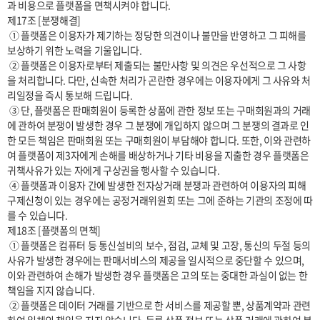
과 비용으로 플랫폼을 면책시켜야 합니다.

제17조 [분쟁해결]

 ① 플랫폼은 이용자가 제기하는 정당한 의견이나 불만을 반영하고 그 피해를 
보상하기 위한 노력을 기울입니다.

 ② 플랫폼은 이용자로부터 제출되는 불만사항 및 의견은 우선적으로 그 사항
을 처리합니다. 다만, 신속한 처리가 곤란한 경우에는 이용자에게 그 사유와 처
리일정을 즉시 통보해 드립니다.

 ③ 단, 플랫폼은 판매회원이 등록한 상품에 관한 정보 또는 구매회원과의 거래
에 관하여 분쟁이 발생한 경우 그 분쟁에 개입하지 않으며 그 분쟁의 결과로 인
한 모든 책임은 판매회원 또는 구매회원이 부담해야 합니다. 또한, 이와 관련하
여 플랫폼이 제3자에게 손해를 배상하거나 기타 비용을 지출한 경우 플랫폼은 
귀책사유가 있는 자에게 구상권을 행사할 수 있습니다.

 ④ 플랫폼과 이용자 간에 발생한 전자상거래 분쟁과 관련하여 이용자의 피해
구제신청이 있는 경우에는 공정거래위원회 또는 그에 준하는 기관의 조정에 따
를 수 있습니다.

제18조 [플랫폼의 면책]

 ① 플랫폼은 컴퓨터 등 통신설비의 보수, 점검, 교체 및 고장, 통신의 두절 등의 
사유가 발생한 경우에는 판매서비스의 제공을 일시적으로 중단할 수 있으며, 
이와 관련하여 손해가 발생한 경우 플랫폼은 고의 또는 중대한 과실이 없는 한 
책임을 지지 않습니다.

 ② 플랫폼은 데이터 거래를 기반으로 한 서비스를 제공할 뿐, 상품계약과 관련