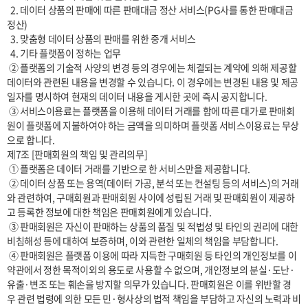
  2. 데이터 상품의 판매에 따른 판매대금 정산 서비스(PG사를 통한 판매대금 
정산)

  3. 맞춤형 데이터 상품의 판매를 위한 중개 서비스

  4. 기타 플랫폼이 정하는 업무

 ② 플랫폼의 기술적 사양의 변경 등의 경우에는 체결되는 계약에 의해 제공할 
데이터와 관련된 내용을 변경할 수 있습니다. 이 경우에는 변경된 내용 및 제공
일자를 명시하여 현재의 데이터 내용을 게시한 곳에 즉시 공지합니다.

 ③ 서비스이용료는 플랫폼을 이용해 데이터 거래를 함에 따른 대가로 판매회
원이 플랫폼에 지불하여야 하는 금액을 의미하며 플랫폼 서비스이용료는 무상
으로 합니다.

제7조 [판매회원의 책임 및 관리의무]

 ① 플랫폼은 데이터 거래를 기반으로 한 서비스만을 제공합니다.

 ② 데이터 상품 또는 용역(데이터 가공, 분석 또는 컨설팅 등의 서비스)의 거래
와 관련하여, 구매회원과 판매회원 사이에 성립된 거래 및 판매회원이 제공하
고 등록한 정보에 대한 책임은 판매회원에게 있습니다.

 ③ 판매회원은 자신이 판매하는 상품의 품질 및 적법성 및 타인의 권리에 대한 
비침해성 등에 대하여 보증하며, 이와 관련한 일체의 책임을 부담합니다.

 ④ 판매회원은 플랫폼 이용에 따라 지득한 구매회원 등 타인의 개인정보를 이 
약관에서 정한 목적이외의 용도로 사용할 수 없으며, 개인정보의 분실·도난·
유출·변조 또는 훼손을 방지할 의무가 있습니다. 판매회원은 이를 위반할 경
우 관련 법령에 의한 모든 민·형사상의 법적 책임을 부담하고 자신의 노력과 비