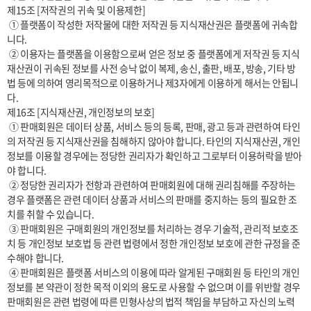
제15조 [저작권의 귀속 및 이용제한]

 ① 플랫폼이 작성한 저작물에 대한 저작권 등 지식재산권은 플랫폼에 귀속합
니다.

 ② 이용자는 플랫폼을 이용함으로써 얻은 정보 중 플랫폼에게 저작권 등 지식
재산권이 귀속된 정보를 사전 승낙 없이 복제, 송신, 출판, 배포, 방송, 기타 방
법 등에 의하여 영리목적으로 이용하거나 제3자에게 이용하게 해서는 안됩니
다.

제16조 [지식재산권, 개인정보의 보호]

 ① 판매회원은 데이터 상품, 서비스 등의 등록, 판매, 광고 등과 관련하여 타인
의 저작권 등 지식재산권을 침해하지 않아야 합니다. 타인의 지식재산권, 개인
정보를 이용할 경우에는 정당한 권리자가 확인하고 그로부터 이용허락을 받아
야 합니다.

 ② 정당한 권리자가 전항과 관련하여 판매회원에 대해 권리침해를 주장하는 
경우 플랫폼은 관련 데이터 상품과 서비스의 판매를 중지하는 등의 필요한 조
치를 취할 수 있습니다.

 ③ 판매회원은 구매회원의 개인정보를 처리하는 경우 기술적, 관리적 보호조
치 등 개인정보 보호법 등 관련 법령에서 정한 개인정보 보호에 관한 규정을 준
수해야 합니다.

 ④ 판매회원은 플랫폼 서비스의 이용에 따라 알게된 구매회원 등 타인의 개인
정보를 본 약관이 정한 목적 이외의 용도로 사용할 수 없으며 이를 위반할 경우 
판매회원은 관련 법령에 따른 민형사상의 법적 책임을 부담하고 자신의 노력