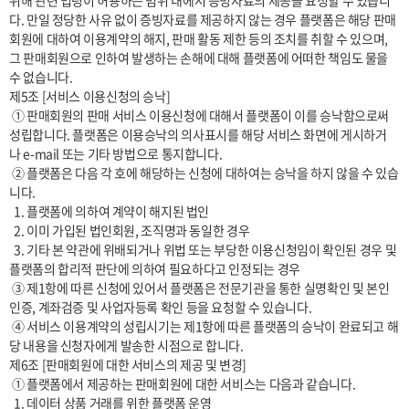
위해 관련 법령이 허용하는 범위 내에서 증빙자료의 제공을 요청할 수 있습니
다. 만일 정당한 사유 없이 증빙자료를 제공하지 않는 경우 플랫폼은 해당 판매
회원에 대하여 이용계약의 해지, 판매 활동 제한 등의 조치를 취할 수 있으며, 
그 판매회원으로 인하여 발생하는 손해에 대해 플랫폼에 어떠한 책임도 물을 
수 없습니다.

제5조 [서비스 이용신청의 승낙]

 ① 판매회원의 판매 서비스 이용신청에 대해서 플랫폼이 이를 승낙함으로써 
성립합니다. 플랫폼은 이용승낙의 의사표시를 해당 서비스 화면에 게시하거
나 e-mail 또는 기타 방법으로 통지합니다.

 ② 플랫폼은 다음 각 호에 해당하는 신청에 대하여는 승낙을 하지 않을 수 있습
니다.

  1. 플랫폼에 의하여 계약이 해지된 법인

  2. 이미 가입된 법인회원, 조직명과 동일한 경우

  3. 기타 본 약관에 위배되거나 위법 또는 부당한 이용신청임이 확인된 경우 및 
플랫폼의 합리적 판단에 의하여 필요하다고 인정되는 경우

 ③ 제1항에 따른 신청에 있어서 플랫폼은 전문기관을 통한 실명확인 및 본인
인증, 계좌검증 및 사업자등록 확인 등을 요청할 수 있습니다.

 ④ 서비스 이용계약의 성립시기는 제1항에 따른 플랫폼의 승낙이 완료되고 해
당 내용을 신청자에게 발송한 시점으로 합니다.

제6조 [판매회원에 대한 서비스의 제공 및 변경]

 ① 플랫폼에서 제공하는 판매회원에 대한 서비스는 다음과 같습니다.

  1. 데이터 상품 거래를 위한 플랫폼 운영
