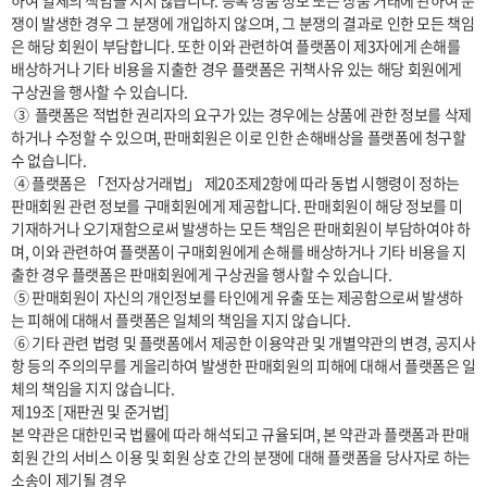
하여 일체의 책임을 지지 않습니다. 등록 상품 정보 또는 상품 거래에 관하여 분
쟁이 발생한 경우 그 분쟁에 개입하지 않으며, 그 분쟁의 결과로 인한 모든 책임
은 해당 회원이 부담합니다. 또한 이와 관련하여 플랫폼이 제3자에게 손해를 
배상하거나 기타 비용을 지출한 경우 플랫폼은 귀책사유 있는 해당 회원에게 
구상권을 행사할 수 있습니다.

 ③  플랫폼은 적법한 권리자의 요구가 있는 경우에는 상품에 관한 정보를 삭제
하거나 수정할 수 있으며, 판매회원은 이로 인한 손해배상을 플랫폼에 청구할 
수 없습니다.

 ④ 플랫폼은 「전자상거래법」 제20조제2항에 따라 동법 시행령이 정하는 
판매회원 관련 정보를 구매회원에게 제공합니다. 판매회원이 해당 정보를 미
기재하거나 오기재함으로써 발생하는 모든 책임은 판매회원이 부담하여야 하
며, 이와 관련하여 플랫폼이 구매회원에게 손해를 배상하거나 기타 비용을 지
출한 경우 플랫폼은 판매회원에게 구상권을 행사할 수 있습니다.

 ⑤ 판매회원이 자신의 개인정보를 타인에게 유출 또는 제공함으로써 발생하
는 피해에 대해서 플랫폼은 일체의 책임을 지지 않습니다.

 ⑥ 기타 관련 법령 및 플랫폼에서 제공한 이용약관 및 개별약관의 변경, 공지사
항 등의 주의의무를 게을리하여 발생한 판매회원의 피해에 대해서 플랫폼은 일
체의 책임을 지지 않습니다.

제19조 [재판권 및 준거법]

본 약관은 대한민국 법률에 따라 해석되고 규율되며, 본 약관과 플랫폼과 판매
회원 간의 서비스 이용 및 회원 상호 간의 분쟁에 대해 플랫폼을 당사자로 하는 
소송이 제기될 경우
