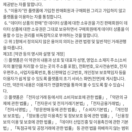
제공받는 자를 말합니다.

  5. “이용자”란 플랫폼에 가입한 판매회원과 구매회원 그리고 가입하지 않고 
플랫폼을 이용하는 자를 통칭합니다.

  6. “데이터 상품의 판매”란 데이터 상품에 대한 소유권을 가진 판매회원이 데
이터 상품에 대한 소유권은 그대로 보유하면서 구매회원에게 데이터 상품을 이
용할 수 있는 권리를 비독점적으로 부여하는 것을 말합니다.

 ② 위 1항에서 정의되지 않은 용어의 의미는 관련 법령 및 일반적인 거래관행
을 따릅니다.

제3조 [약관 등의 명시와 설명 및 개정]

 ① 플랫폼은 이 약관의 내용과 상호 및 대표자 성명, 영업소 소재지 주소(소비
자의 불만을 처리할 수 있는 곳의 주소를 포함), 전화번호, 모사전송번호, 전자
우편주소, 사업자등록번호, 통신판매업 신고번호, 개인정보 보호책임자 등을 
이용자가 쉽게 알 수 있도록 플랫폼의 초기 서비스 화면(전면)에 게시합니다. 
다만, 약관의 내용은 이용자가 연결화면을 통하여 볼 수 있도록 할 수 있습니
다. 

 ② 플랫폼은 「전자상거래 등에서의 소비자보호에 관한 법률」, 「약관의 규
제에 관한 법률」, 「전자문서 및 전자거래기본법」, 「전자금융거래법」, 
「전자서명법」, 「방문판매 등에 관한 법률」, 「소비자기본법」, 「개인정
보 보호법」, 「정보통신망 이용촉진 및 정보보호 등에 관한 법률」, 「신용정
보의 이용 및 보호에 관한 법률」, 「데이터 산업진흥 및 이용촉진에 관한 기본
법」, 「독점규제 및 공정거래에 관한 법률」 등 관련 법을 위배하지 않는 범위