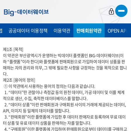
바
바
바
로
로
로
가
가
가
맵
공공데이터 이용정책
이용약관
판매회원약관
OPEN API
기
기
기
제1조 [목적]

이 약관은 부산광역시가 운영하는 빅데이터 플랫폼인 BIG-데이터웨이브(이
하 “플랫폼”이라 한다)와 플랫폼에 판매회원으로 가입하여 데이터 상품을 판
매하는 자의 권리와 의무, 그 밖에 필요한 사항을 규정하는 것을 목적으로 합니
다.

제2조 [용어의 정의]

 ① 이 약관에서 사용하는 용어의 정의는 다음과 같습니다.

  1. “데이터”란 관찰이나 측정값 등의 원천 데이터, 가공 데이터 및 이를 체계
적으로 생산, 수집, 축적한 데이터베이스를 말합니다.

  2. “데이터 상품”이란 판매회원과 구매회원 사이의 거래에 제공되는 데이터, 
API, 이미지 등 일체의 데이터를 말합니다.

  3. “판매회원”이란 플랫폼에 가입한 후 데이터 판매자로 등록하여 무료 데이
터 상품 및 유료 데이터 상품을 판매하는 자를 말합니다.

  4. “구매회원”이란 플랫폼에 가입하여 판매회원으로부터 데이터를 구매하고 