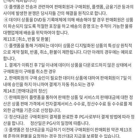
간에서 제외됩니다)

 ③ 플랫폼은 전송과 관련하여 판매회원과 구매회원, 플랫폼, 금융기관 등과의 
사이에 발생한 분쟁은 당사자들 간의 해결을 원칙으로 합니다.

 ④ 데이터 상품을 DVD등 기록매체에 의해 배송해야 할 경우 판매회원은 상품
이 파손되지 않도록 적절한 포장을 하고 배송의 증명 또는 추적이 가능한 물류
대행업체에 배송을 위탁하여야 합니다.

제13조 [취소, 반품 및 환불]

 ① 플랫폼을 통해 거래되는 데이터 상품은 디지털화된 상품의 특성상 원칙적
으로 계약 철회, 반품, 취소, 환불이 제한됩니다. 다만 아래의 경우에는 예외로 
합니다.

  1. 결제가 이뤄진 후 7일 이내에 데이터 상품을 다운로드하지 않은 상태에서 
구매회원이 구매를 취소한 경우

  2. 판매회원의 구매 승인이 필요한 데이터 상품에 대하여 판매회원이 7일 이
내에 승인을 하지 아니하여 결제가 자동 취소되는 경우

제14조 [판매대금의 정산]

 ① 판매회원이 플랫폼을 통하여 판매한 상품 및 서비스의 판매대금에 대한 정
산은 상품 판매 가격에서 전자결제서비스 수수료, 정산수수료 등 수수료를 제
외한 금액을 기준으로 산정됩니다.

 ② 정산대금은 구매회원이 결제를 완료한 후 PG사로부터 결제 방법에 따라 정
산을 합니다.       정산일은 PG사의 일정에 따릅니다.

 ③ 플랫폼은 정산대금을 지급하기 이전에 구매회원이 판매회원 약관 제13조
에 준하여 환불을 요청하는 경우 정산대금 지급을 보류할 수 있습니다.
