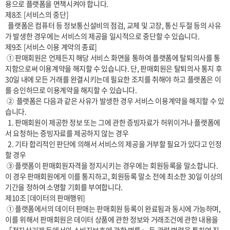
용으로 플랫폼을 면책시켜야 합니다.

제8조 [서비스의 중단]

  플랫폼은 컴퓨터 등 정보통신설비의 점검, 교체 및 고장, 통신 두절 등의 사유
가 발생한 경우에는 서비스의 제공을 일시적으로 중단할 수 있습니다. 

제9조 [서비스 이용 계약의 종료]

 ① 판매회원은 언제든지 해당 서비스 화면을 통하여 플랫폼에 탈퇴의사를 통
지함으로써 이용계약을 해지할 수 있습니다. 단, 판매회원은 탈퇴의사 통지 후 
30일 내에 모든 거래를 완결시키는데 필요한 조치를 취해야 하고 플랫폼은 이
를 승인하므로 이용계약을 해지할 수 있습니다.

 ②  플랫폼은 다음과 같은 사유가 발생한 경우 서비스 이용계약을 해지할 수 있
습니다.

  1. 판매회원이 제공한 정보 또는 그에 관한 증빙자료가 허위이거나 플랫폼에
서 요청하는 증빙자료를 제공하지 않는 경우

  2. 기타 합리적인 판단에 의해서 서비스의 제공을 거부할 필요가 있다고 인정
할 경우

 ③ 플랫폼이 판매회원자격을 정지시키는 경우에는 회원등록을 말소합니다. 
이 경우 판매회원에게 이를 통지하고, 회원등록 말소 전에 최소한 30일 이상의 
기간을 정하여 소명할 기회를 부여합니다.

제10조 [데이터의 판매행위]

 ① 플랫폼에서의 데이터 판매는 판매회원 등록이 완료됨과 동시에 가능하며, 
이를 위해서 판매회원은 데이터 상품에 관한 정보와 거래조건에 관한 내용을 