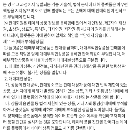
는 경우 그 과정에서 유발되는 각종 기술적, 법적 문제에 대해 플랫폼은 아무런 
책임을 지지 않으며 이로 인해 발생되는 모든 손해에 대해 판매회원이 전적으
로 부담해야 합니다.

 ⑤ 판매회원은 데이터 상품 정보를 등록함에 있어서 개인정보, 제3자의 재산
권, 초상권, 상표권, 특허권, 디자인권, 저작권 등 제3자의 권리를 침해해서는 
아니되며, 플랫폼은 이에 관하여 일체의 책임을 부담하지 않습니다.

제11조 [매매부적합상품]

 ① 플랫폼은 매매부적합상품은 판매를 금하며, 매매부적합상품을 판매함에 
따른 모든 책임은 당해 매매부적합상품을 등록한 판매회원이 부담합니다. 매
매부적합상품은 매매불가상품과 매매제한상품으로 구분됩니다.

  1. 매매불가상품: 개인정보, 지식재산권 등 권리 침해상품 등 관련 법령상 판
매 또는 유통이 불가한 상품을 말합니다.

  2. 매매제한상품:

   가. 상품의 판매방식, 판매장소 또는 판매 대상자 등에 대한 법적 제한이 있는 
상품, 소비자에게 피해가 발생할 염려가 있는 상품, 기타 사회통념상 매매에 제
한이 있거나 플랫폼의 정책에 의하여 매매가 제한되는 상품을 의미합니다.

   나. 상품에 음란물 등 법적 제한이 있는 상품, 기타 사회통념상 매매에 부적합
하거나 플랫폼의 정책에 의하여 매매에 부적합한 상품을 의미합니다. 플랫폼
의 정책에는 플랫폼에서 정의한 데이터 표준화 준수 여부를 확인하고자 데이
터 품질 진단을 실시하는 것을 포함합니다. 데이터 품질 진단은 판매되는 데이
터를 플랫폼에서 데이터 상품 업로드 시 자동 진행됩니다.
