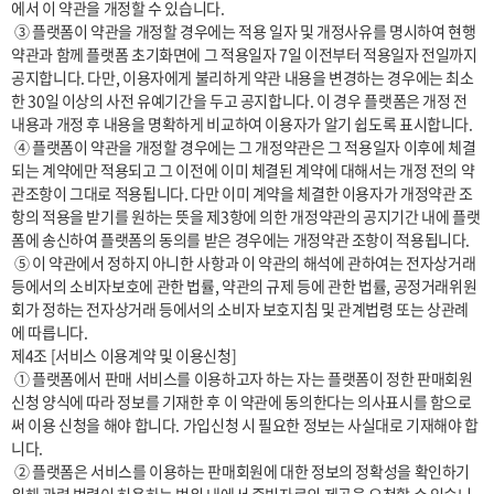
에서 이 약관을 개정할 수 있습니다.

 ③ 플랫폼이 약관을 개정할 경우에는 적용 일자 및 개정사유를 명시하여 현행 
약관과 함께 플랫폼 초기화면에 그 적용일자 7일 이전부터 적용일자 전일까지 
공지합니다. 다만, 이용자에게 불리하게 약관 내용을 변경하는 경우에는 최소
한 30일 이상의 사전 유예기간을 두고 공지합니다. 이 경우 플랫폼은 개정 전 
내용과 개정 후 내용을 명확하게 비교하여 이용자가 알기 쉽도록 표시합니다. 

 ④ 플랫폼이 약관을 개정할 경우에는 그 개정약관은 그 적용일자 이후에 체결
되는 계약에만 적용되고 그 이전에 이미 체결된 계약에 대해서는 개정 전의 약
관조항이 그대로 적용됩니다. 다만 이미 계약을 체결한 이용자가 개정약관 조
항의 적용을 받기를 원하는 뜻을 제3항에 의한 개정약관의 공지기간 내에 플랫
폼에 송신하여 플랫폼의 동의를 받은 경우에는 개정약관 조항이 적용됩니다.

 ⑤ 이 약관에서 정하지 아니한 사항과 이 약관의 해석에 관하여는 전자상거래 
등에서의 소비자보호에 관한 법률, 약관의 규제 등에 관한 법률, 공정거래위원
회가 정하는 전자상거래 등에서의 소비자 보호지침 및 관계법령 또는 상관례
에 따릅니다.

제4조 [서비스 이용계약 및 이용신청]

 ① 플랫폼에서 판매 서비스를 이용하고자 하는 자는 플랫폼이 정한 판매회원 
신청 양식에 따라 정보를 기재한 후 이 약관에 동의한다는 의사표시를 함으로
써 이용 신청을 해야 합니다. 가입신청 시 필요한 정보는 사실대로 기재해야 합
니다.

 ② 플랫폼은 서비스를 이용하는 판매회원에 대한 정보의 정확성을 확인하기 