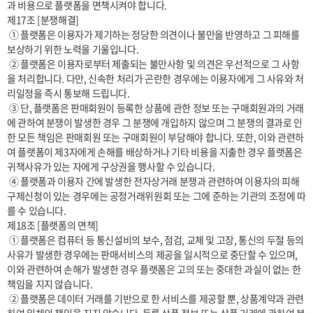
과 비용으로 플랫폼을 면책시켜야 합니다.

제17조 [분쟁해결]

 ① 플랫폼은 이용자가 제기하는 정당한 의견이나 불만을 반영하고 그 피해를 
보상하기 위한 노력을 기울입니다.

 ② 플랫폼은 이용자로부터 제출되는 불만사항 및 의견은 우선적으로 그 사항
을 처리합니다. 다만, 신속한 처리가 곤란한 경우에는 이용자에게 그 사유와 처
리일정을 즉시 통보해 드립니다.

 ③ 단, 플랫폼은 판매회원이 등록한 상품에 관한 정보 또는 구매회원과의 거래
에 관하여 분쟁이 발생한 경우 그 분쟁에 개입하지 않으며 그 분쟁의 결과로 인
한 모든 책임은 판매회원 또는 구매회원이 부담해야 합니다. 또한, 이와 관련하
여 플랫폼이 제3자에게 손해를 배상하거나 기타 비용을 지출한 경우 플랫폼은 
귀책사유가 있는 자에게 구상권을 행사할 수 있습니다.

 ④ 플랫폼과 이용자 간에 발생한 전자상거래 분쟁과 관련하여 이용자의 피해
구제신청이 있는 경우에는 공정거래위원회 또는 그에 준하는 기관의 조정에 따
를 수 있습니다.

제18조 [플랫폼의 면책]

 ① 플랫폼은 컴퓨터 등 통신설비의 보수, 점검, 교체 및 고장, 통신의 두절 등의 
사유가 발생한 경우에는 판매서비스의 제공을 일시적으로 중단할 수 있으며, 
이와 관련하여 손해가 발생한 경우 플랫폼은 고의 또는 중대한 과실이 없는 한 
책임을 지지 않습니다.

 ② 플랫폼은 데이터 거래를 기반으로 한 서비스를 제공할 뿐, 상품계약과 관련