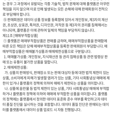
는 경우 그 과정에서 유발되는 각종 기술적, 법적 문제에 대해 플랫폼은 아무런 
책임을 지지 않으며 이로 인해 발생되는 모든 손해에 대해 판매회원이 전적으
로 부담해야 합니다.

 ⑤ 판매회원은 데이터 상품 정보를 등록함에 있어서 개인정보, 제3자의 재산
권, 초상권, 상표권, 특허권, 디자인권, 저작권 등 제3자의 권리를 침해해서는 
아니되며, 플랫폼은 이에 관하여 일체의 책임을 부담하지 않습니다.

제11조 [매매부적합상품]

 ① 플랫폼은 매매부적합상품은 판매를 금하며, 매매부적합상품을 판매함에 
따른 모든 책임은 당해 매매부적합상품을 등록한 판매회원이 부담합니다. 매
매부적합상품은 매매불가상품과 매매제한상품으로 구분됩니다.

  1. 매매불가상품: 개인정보, 지식재산권 등 권리 침해상품 등 관련 법령상 판
매 또는 유통이 불가한 상품을 말합니다.

  2. 매매제한상품:

   가. 상품의 판매방식, 판매장소 또는 판매 대상자 등에 대한 법적 제한이 있는 
상품, 소비자에게 피해가 발생할 염려가 있는 상품, 기타 사회통념상 매매에 제
한이 있거나 플랫폼의 정책에 의하여 매매가 제한되는 상품을 의미합니다.

   나. 상품에 음란물 등 법적 제한이 있는 상품, 기타 사회통념상 매매에 부적합
하거나 플랫폼의 정책에 의하여 매매에 부적합한 상품을 의미합니다. 플랫폼
의 정책에는 플랫폼에서 정의한 데이터 표준화 준수 여부를 확인하고자 데이
터 품질 진단을 실시하는 것을 포함합니다. 데이터 품질 진단은 판매되는 데이
터를 플랫폼에서 데이터 상품 업로드 시 자동 진행됩니다.
