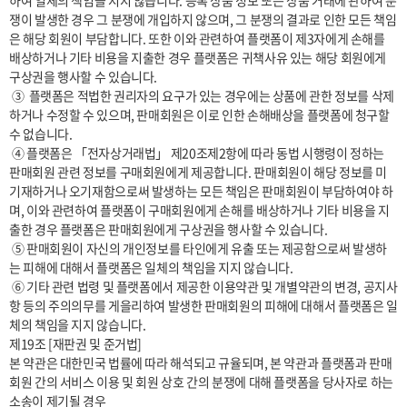
하여 일체의 책임을 지지 않습니다. 등록 상품 정보 또는 상품 거래에 관하여 분
쟁이 발생한 경우 그 분쟁에 개입하지 않으며, 그 분쟁의 결과로 인한 모든 책임
은 해당 회원이 부담합니다. 또한 이와 관련하여 플랫폼이 제3자에게 손해를 
배상하거나 기타 비용을 지출한 경우 플랫폼은 귀책사유 있는 해당 회원에게 
구상권을 행사할 수 있습니다.

 ③  플랫폼은 적법한 권리자의 요구가 있는 경우에는 상품에 관한 정보를 삭제
하거나 수정할 수 있으며, 판매회원은 이로 인한 손해배상을 플랫폼에 청구할 
수 없습니다.

 ④ 플랫폼은 「전자상거래법」 제20조제2항에 따라 동법 시행령이 정하는 
판매회원 관련 정보를 구매회원에게 제공합니다. 판매회원이 해당 정보를 미
기재하거나 오기재함으로써 발생하는 모든 책임은 판매회원이 부담하여야 하
며, 이와 관련하여 플랫폼이 구매회원에게 손해를 배상하거나 기타 비용을 지
출한 경우 플랫폼은 판매회원에게 구상권을 행사할 수 있습니다.

 ⑤ 판매회원이 자신의 개인정보를 타인에게 유출 또는 제공함으로써 발생하
는 피해에 대해서 플랫폼은 일체의 책임을 지지 않습니다.

 ⑥ 기타 관련 법령 및 플랫폼에서 제공한 이용약관 및 개별약관의 변경, 공지사
항 등의 주의의무를 게을리하여 발생한 판매회원의 피해에 대해서 플랫폼은 일
체의 책임을 지지 않습니다.

제19조 [재판권 및 준거법]

본 약관은 대한민국 법률에 따라 해석되고 규율되며, 본 약관과 플랫폼과 판매
회원 간의 서비스 이용 및 회원 상호 간의 분쟁에 대해 플랫폼을 당사자로 하는 
소송이 제기될 경우
