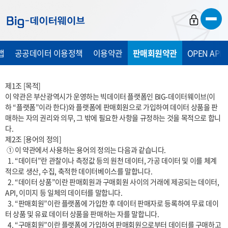
바
바
바
로
로
로
가
가
가
맵
공공데이터 이용정책
이용약관
판매회원약관
OPEN API
기
기
기
제1조 [목적]

이 약관은 부산광역시가 운영하는 빅데이터 플랫폼인 BIG-데이터웨이브(이
하 “플랫폼”이라 한다)와 플랫폼에 판매회원으로 가입하여 데이터 상품을 판
매하는 자의 권리와 의무, 그 밖에 필요한 사항을 규정하는 것을 목적으로 합니
다.

제2조 [용어의 정의]

 ① 이 약관에서 사용하는 용어의 정의는 다음과 같습니다.

  1. “데이터”란 관찰이나 측정값 등의 원천 데이터, 가공 데이터 및 이를 체계
적으로 생산, 수집, 축적한 데이터베이스를 말합니다.

  2. “데이터 상품”이란 판매회원과 구매회원 사이의 거래에 제공되는 데이터, 
API, 이미지 등 일체의 데이터를 말합니다.

  3. “판매회원”이란 플랫폼에 가입한 후 데이터 판매자로 등록하여 무료 데이
터 상품 및 유료 데이터 상품을 판매하는 자를 말합니다.

  4. “구매회원”이란 플랫폼에 가입하여 판매회원으로부터 데이터를 구매하고 