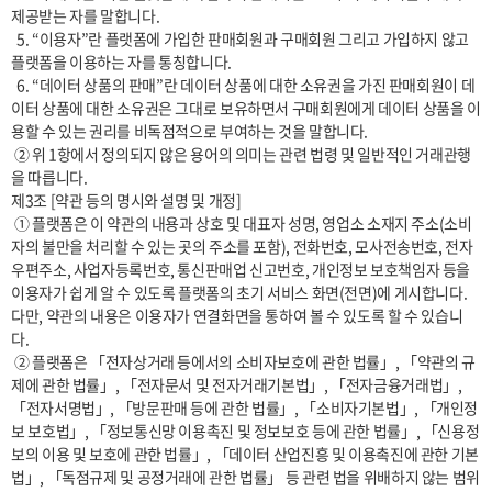
제공받는 자를 말합니다.

  5. “이용자”란 플랫폼에 가입한 판매회원과 구매회원 그리고 가입하지 않고 
플랫폼을 이용하는 자를 통칭합니다.

  6. “데이터 상품의 판매”란 데이터 상품에 대한 소유권을 가진 판매회원이 데
이터 상품에 대한 소유권은 그대로 보유하면서 구매회원에게 데이터 상품을 이
용할 수 있는 권리를 비독점적으로 부여하는 것을 말합니다.

 ② 위 1항에서 정의되지 않은 용어의 의미는 관련 법령 및 일반적인 거래관행
을 따릅니다.

제3조 [약관 등의 명시와 설명 및 개정]

 ① 플랫폼은 이 약관의 내용과 상호 및 대표자 성명, 영업소 소재지 주소(소비
자의 불만을 처리할 수 있는 곳의 주소를 포함), 전화번호, 모사전송번호, 전자
우편주소, 사업자등록번호, 통신판매업 신고번호, 개인정보 보호책임자 등을 
이용자가 쉽게 알 수 있도록 플랫폼의 초기 서비스 화면(전면)에 게시합니다. 
다만, 약관의 내용은 이용자가 연결화면을 통하여 볼 수 있도록 할 수 있습니
다. 

 ② 플랫폼은 「전자상거래 등에서의 소비자보호에 관한 법률」, 「약관의 규
제에 관한 법률」, 「전자문서 및 전자거래기본법」, 「전자금융거래법」, 
「전자서명법」, 「방문판매 등에 관한 법률」, 「소비자기본법」, 「개인정
보 보호법」, 「정보통신망 이용촉진 및 정보보호 등에 관한 법률」, 「신용정
보의 이용 및 보호에 관한 법률」, 「데이터 산업진흥 및 이용촉진에 관한 기본
법」, 「독점규제 및 공정거래에 관한 법률」 등 관련 법을 위배하지 않는 범위