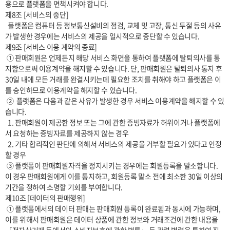
용으로 플랫폼을 면책시켜야 합니다.

제8조 [서비스의 중단]

  플랫폼은 컴퓨터 등 정보통신설비의 점검, 교체 및 고장, 통신 두절 등의 사유
가 발생한 경우에는 서비스의 제공을 일시적으로 중단할 수 있습니다. 

제9조 [서비스 이용 계약의 종료]

 ① 판매회원은 언제든지 해당 서비스 화면을 통하여 플랫폼에 탈퇴의사를 통
지함으로써 이용계약을 해지할 수 있습니다. 단, 판매회원은 탈퇴의사 통지 후 
30일 내에 모든 거래를 완결시키는데 필요한 조치를 취해야 하고 플랫폼은 이
를 승인하므로 이용계약을 해지할 수 있습니다.

 ②  플랫폼은 다음과 같은 사유가 발생한 경우 서비스 이용계약을 해지할 수 있
습니다.

  1. 판매회원이 제공한 정보 또는 그에 관한 증빙자료가 허위이거나 플랫폼에
서 요청하는 증빙자료를 제공하지 않는 경우

  2. 기타 합리적인 판단에 의해서 서비스의 제공을 거부할 필요가 있다고 인정
할 경우

 ③ 플랫폼이 판매회원자격을 정지시키는 경우에는 회원등록을 말소합니다. 
이 경우 판매회원에게 이를 통지하고, 회원등록 말소 전에 최소한 30일 이상의 
기간을 정하여 소명할 기회를 부여합니다.

제10조 [데이터의 판매행위]

 ① 플랫폼에서의 데이터 판매는 판매회원 등록이 완료됨과 동시에 가능하며, 
이를 위해서 판매회원은 데이터 상품에 관한 정보와 거래조건에 관한 내용을 