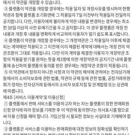
에서 이 약관을 개정할 수 있습니다.

 ③ 플랫폼이 약관을 개정할 경우에는 적용 일자 및 개정사유를 명시하여 현행 
약관과 함께 플랫폼 초기화면에 그 적용일자 7일 이전부터 적용일자 전일까지 
공지합니다. 다만, 이용자에게 불리하게 약관 내용을 변경하는 경우에는 최소
한 30일 이상의 사전 유예기간을 두고 공지합니다. 이 경우 플랫폼은 개정 전 
내용과 개정 후 내용을 명확하게 비교하여 이용자가 알기 쉽도록 표시합니다. 

 ④ 플랫폼이 약관을 개정할 경우에는 그 개정약관은 그 적용일자 이후에 체결
되는 계약에만 적용되고 그 이전에 이미 체결된 계약에 대해서는 개정 전의 약
관조항이 그대로 적용됩니다. 다만 이미 계약을 체결한 이용자가 개정약관 조
항의 적용을 받기를 원하는 뜻을 제3항에 의한 개정약관의 공지기간 내에 플랫
폼에 송신하여 플랫폼의 동의를 받은 경우에는 개정약관 조항이 적용됩니다.

 ⑤ 이 약관에서 정하지 아니한 사항과 이 약관의 해석에 관하여는 전자상거래 
등에서의 소비자보호에 관한 법률, 약관의 규제 등에 관한 법률, 공정거래위원
회가 정하는 전자상거래 등에서의 소비자 보호지침 및 관계법령 또는 상관례
에 따릅니다.

제4조 [서비스 이용계약 및 이용신청]

 ① 플랫폼에서 판매 서비스를 이용하고자 하는 자는 플랫폼이 정한 판매회원 
신청 양식에 따라 정보를 기재한 후 이 약관에 동의한다는 의사표시를 함으로
써 이용 신청을 해야 합니다. 가입신청 시 필요한 정보는 사실대로 기재해야 합
니다.

 ② 플랫폼은 서비스를 이용하는 판매회원에 대한 정보의 정확성을 확인하기 