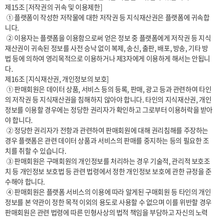
제15조 [저작권의 귀속 및 이용제한]

 ① 플랫폼이 작성한 저작물에 대한 저작권 등 지식재산권은 플랫폼에 귀속합
니다.

 ② 이용자는 플랫폼을 이용함으로써 얻은 정보 중 플랫폼에게 저작권 등 지식
재산권이 귀속된 정보를 사전 승낙 없이 복제, 송신, 출판, 배포, 방송, 기타 방
법 등에 의하여 영리목적으로 이용하거나 제3자에게 이용하게 해서는 안됩니
다.

제16조 [지식재산권, 개인정보의 보호]

 ① 판매회원은 데이터 상품, 서비스 등의 등록, 판매, 광고 등과 관련하여 타인
의 저작권 등 지식재산권을 침해하지 않아야 합니다. 타인의 지식재산권, 개인
정보를 이용할 경우에는 정당한 권리자가 확인하고 그로부터 이용허락을 받아
야 합니다.

 ② 정당한 권리자가 전항과 관련하여 판매회원에 대해 권리침해를 주장하는 
경우 플랫폼은 관련 데이터 상품과 서비스의 판매를 중지하는 등의 필요한 조
치를 취할 수 있습니다.

 ③ 판매회원은 구매회원의 개인정보를 처리하는 경우 기술적, 관리적 보호조
치 등 개인정보 보호법 등 관련 법령에서 정한 개인정보 보호에 관한 규정을 준
수해야 합니다.

 ④ 판매회원은 플랫폼 서비스의 이용에 따라 알게된 구매회원 등 타인의 개인
정보를 본 약관이 정한 목적 이외의 용도로 사용할 수 없으며 이를 위반할 경우 
판매회원은 관련 법령에 따른 민형사상의 법적 책임을 부담하고 자신의 노력