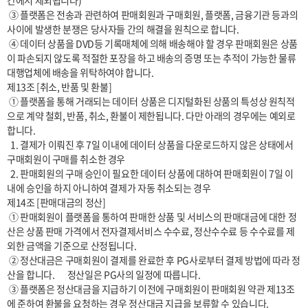
간에서 제외됩니다)

 ③ 플랫폼은 전송과 관련하여 판매회원과 구매회원, 플랫폼, 금융기관 등과의 
사이에 발생한 분쟁은 당사자들 간의 해결을 원칙으로 합니다.

 ④ 데이터 상품을 DVD등 기록매체에 의해 배송해야 할 경우 판매회원은 상품
이 파손되지 않도록 적절한 포장을 하고 배송의 증명 또는 추적이 가능한 물류
대행업체에 배송을 위탁하여야 합니다.

제13조 [취소, 반품 및 환불]

 ① 플랫폼을 통해 거래되는 데이터 상품은 디지털화된 상품의 특성상 원칙적
으로 계약 철회, 반품, 취소, 환불이 제한됩니다. 다만 아래의 경우에는 예외로 
합니다.

  1. 결제가 이뤄진 후 7일 이내에 데이터 상품을 다운로드하지 않은 상태에서 
구매회원이 구매를 취소한 경우

  2. 판매회원의 구매 승인이 필요한 데이터 상품에 대하여 판매회원이 7일 이
내에 승인을 하지 아니하여 결제가 자동 취소되는 경우

제14조 [판매대금의 정산]

 ① 판매회원이 플랫폼을 통하여 판매한 상품 및 서비스의 판매대금에 대한 정
산은 상품 판매 가격에서 전자결제서비스 수수료, 정산수수료 등 수수료를 제
외한 금액을 기준으로 산정됩니다.

 ② 정산대금은 구매회원이 결제를 완료한 후 PG사로부터 결제 방법에 따라 정
산을 합니다.       정산일은 PG사의 일정에 따릅니다.

 ③ 플랫폼은 정산대금을 지급하기 이전에 구매회원이 판매회원 약관 제13조
에 준하여 환불을 요청하는 경우 정산대금 지급을 보류할 수 있습니다.
