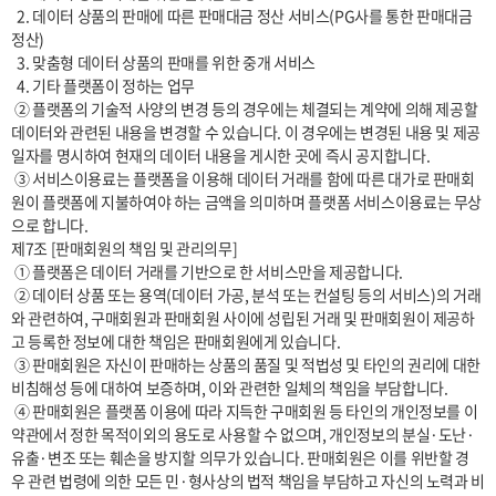
  2. 데이터 상품의 판매에 따른 판매대금 정산 서비스(PG사를 통한 판매대금 
정산)

  3. 맞춤형 데이터 상품의 판매를 위한 중개 서비스

  4. 기타 플랫폼이 정하는 업무

 ② 플랫폼의 기술적 사양의 변경 등의 경우에는 체결되는 계약에 의해 제공할 
데이터와 관련된 내용을 변경할 수 있습니다. 이 경우에는 변경된 내용 및 제공
일자를 명시하여 현재의 데이터 내용을 게시한 곳에 즉시 공지합니다.

 ③ 서비스이용료는 플랫폼을 이용해 데이터 거래를 함에 따른 대가로 판매회
원이 플랫폼에 지불하여야 하는 금액을 의미하며 플랫폼 서비스이용료는 무상
으로 합니다.

제7조 [판매회원의 책임 및 관리의무]

 ① 플랫폼은 데이터 거래를 기반으로 한 서비스만을 제공합니다.

 ② 데이터 상품 또는 용역(데이터 가공, 분석 또는 컨설팅 등의 서비스)의 거래
와 관련하여, 구매회원과 판매회원 사이에 성립된 거래 및 판매회원이 제공하
고 등록한 정보에 대한 책임은 판매회원에게 있습니다.

 ③ 판매회원은 자신이 판매하는 상품의 품질 및 적법성 및 타인의 권리에 대한 
비침해성 등에 대하여 보증하며, 이와 관련한 일체의 책임을 부담합니다.

 ④ 판매회원은 플랫폼 이용에 따라 지득한 구매회원 등 타인의 개인정보를 이 
약관에서 정한 목적이외의 용도로 사용할 수 없으며, 개인정보의 분실·도난·
유출·변조 또는 훼손을 방지할 의무가 있습니다. 판매회원은 이를 위반할 경
우 관련 법령에 의한 모든 민·형사상의 법적 책임을 부담하고 자신의 노력과 비