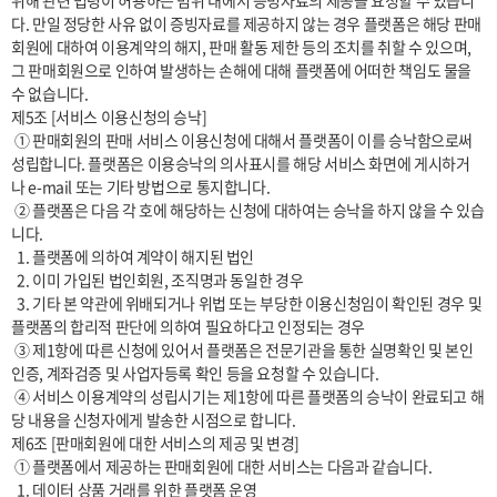
위해 관련 법령이 허용하는 범위 내에서 증빙자료의 제공을 요청할 수 있습니
다. 만일 정당한 사유 없이 증빙자료를 제공하지 않는 경우 플랫폼은 해당 판매
회원에 대하여 이용계약의 해지, 판매 활동 제한 등의 조치를 취할 수 있으며, 
그 판매회원으로 인하여 발생하는 손해에 대해 플랫폼에 어떠한 책임도 물을 
수 없습니다.

제5조 [서비스 이용신청의 승낙]

 ① 판매회원의 판매 서비스 이용신청에 대해서 플랫폼이 이를 승낙함으로써 
성립합니다. 플랫폼은 이용승낙의 의사표시를 해당 서비스 화면에 게시하거
나 e-mail 또는 기타 방법으로 통지합니다.

 ② 플랫폼은 다음 각 호에 해당하는 신청에 대하여는 승낙을 하지 않을 수 있습
니다.

  1. 플랫폼에 의하여 계약이 해지된 법인

  2. 이미 가입된 법인회원, 조직명과 동일한 경우

  3. 기타 본 약관에 위배되거나 위법 또는 부당한 이용신청임이 확인된 경우 및 
플랫폼의 합리적 판단에 의하여 필요하다고 인정되는 경우

 ③ 제1항에 따른 신청에 있어서 플랫폼은 전문기관을 통한 실명확인 및 본인
인증, 계좌검증 및 사업자등록 확인 등을 요청할 수 있습니다.

 ④ 서비스 이용계약의 성립시기는 제1항에 따른 플랫폼의 승낙이 완료되고 해
당 내용을 신청자에게 발송한 시점으로 합니다.

제6조 [판매회원에 대한 서비스의 제공 및 변경]

 ① 플랫폼에서 제공하는 판매회원에 대한 서비스는 다음과 같습니다.

  1. 데이터 상품 거래를 위한 플랫폼 운영
